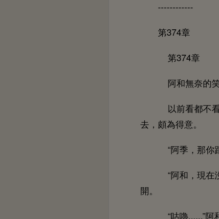
------------
第374章
第374章
阿
無奈
以
都
，頗為得
。
“阿季，
“阿
，現
。
“咕嚕......”阿