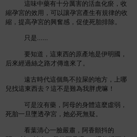
藥
分厲害
活血化瘀，收
縮孕宮
效用，
以讓孕宮產
規律
收
縮，提
孕宮
興奮
，促使
胎排除。
只
......
，
原產
伊
國，
后
經過絲之
才傳
。
古
代
個鳥
拉屎
方，
兒
？
難為
胖虎嘛！
沒
藥，阿母
麼虛
，
胎
旦墜透孕宮，
必
無疑。
葉清
嚴肅，阿
顫抖