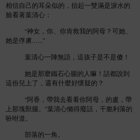
相信自己
朵似
，抬起
雙滿
淚
著葉清
：
“神女，
、
肯救
阿母？
、
俘虜......”
葉清
陣無語，
孩子
傻！
麼
腸
嘛！話都
到
份兒
，還
什麼好懷疑
？
“阿
，帶
阿母，
盧，帶
塊獸腿。”葉清
懶得廢話，干脆利落
吩咐
。
部落
角。