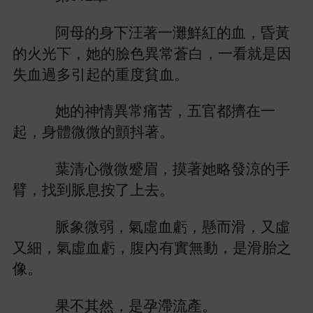
阿母
汪著
灘鮮
血，昏
，
異常蒼
，
就
因
失血過
引起
度貧血。
神
異常痛苦，
官都擠
起，
微微
顫抖著。
葉清
微微蹙眉，摸著
略
涼
臂，
到脈息按
。
脈象微
，
虛血虧，懸而滑，又虛
又細，
虛血虧，腹
實無
，
滑胎之
像。
果
其然，
孕滯流產。