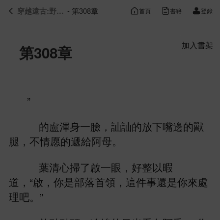
穿越遠古:野人老公霸道寵
- 第308章
首頁
書籍
登錄
第308章
”
盧渾
，訕訕
放
嘴邊
獸
腿，
愿
遞
阿母。
葉清
掃
啟
，好
以暇
，“啟，
部落首領，
件事還
處
理吧。”