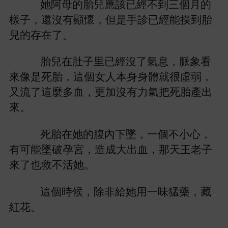
阿母
胎兒應該已經
到
個
樣子，還沒
顯懷，但
診已經能摸到胎
兒
。
胎兒
肚子里已經沒
息，脈象
像
胎，
個女
本
就很虛
，
又流
麼
血，更加沒
力
把
胎產
。
胎
腹
墜，
個
，
能墜破孕宮，造成
血，
王老子
也救
活
。
個
候，除非
用
猛藥，藏
。