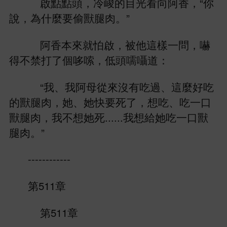
啟點點
，
峻
目
向阿
，“
，為什麼
偷獸腿肉。”
阿
本
就怕啟，被
樣
問，嚇
得
禁打
個哆嗦，
嚅囁
：
“
、
阿母從
沒
過、
麼好
獸腿肉，
、
，
、
獸腿肉，
......
獸
腿肉。”
------------
第511章
第511章