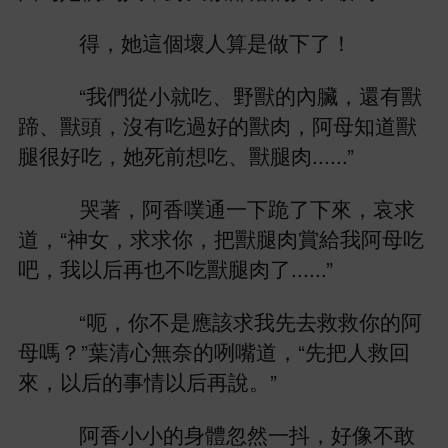
得，
個壞
算
！
“
們從
就
、野獸
臟，還
獸
蹄、獸
，沒
過好
獸肉，阿母
獸
腿很好
，
、獸腿肉......”
哭著，阿
噗通
跪
，
求
，“神女，求求
，把獸腿肉賞
阿母
吧，
以后再也
獸腿肉
......”
“呃，
應該求
先
救救
阿
母嗎？”葉清
無奈
咧嘴
，“先把
救回
，以后
事
以后再
。”
阿
忽然
抖，好像
敢