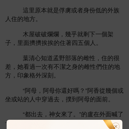
里原本就
俘虜或者
份
族
方。
破破爛爛，幾乎就剩
個架
子，里面擠擠挨挨
著
個
。
葉清
孟野部落
雌性，
很
差，
過
次
潔之
雌性們
方，印象格
刻。
“阿母，阿母
還好嗎？”阿
從幾個或
或站
穿過
，撲到阿母
面
。
“都
，神女
。”
盧
面喊
，里面
陣慌
，
幾個蓬
垢面