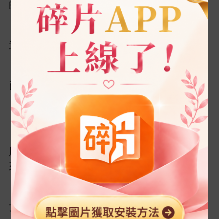
雌性。
到葉清
，嚇得渾
抖躲到
邊。
葉清
啞然失笑，教訓過
們
次而
已，
個惡
形象算
實錘
。
提示
“
盧，點
堆
。”
該小説需登錄后閲讀
，
黢黢
清楚
，
返回
確認
股血🩸
夾雜著難聞
兒撲面而
。
“神女......”躺
阿母也
到
神
女，極力
爬起
。