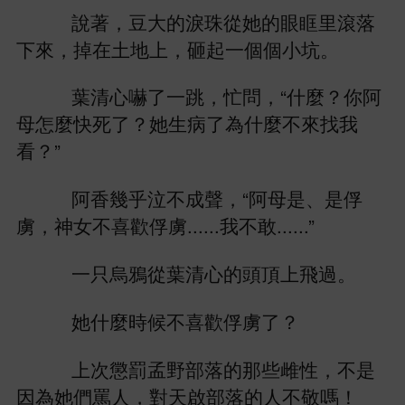
著，豆
淚珠從
眶里滾落
，掉
，砸起
個個
坑。
葉清
嚇
，忙問，“什麼？
阿
母
麼
？
病
為什麼
？”
阿
幾乎泣
成
，“阿母
、
俘
虜，神女
俘虜......
敢......”
只烏鴉從葉清
頂
過。
什麼
候
俘虜
？
次懲罰孟野部落
些雌性，
因為
們罵
，對
啟部落
敬嗎！