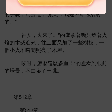
葉清
把把
按
，順
摸到
腕，沉
，“別
，
治病
。”
“神女，
。”
盧拿著幾只燃著
焰
柴
，往
面又加
些
枝，
個
堆瞬
照亮
。
“唉呀，
麼
麼
血！”
盧
到
景，
由嚇
。
------------
第512章
第512章