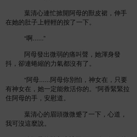
葉清
連忙掀
阿母
獸皮裙，伸
肚子
按
。
“啊......”
阿母
微
痛叫
，
渾
抖，卻連蜷縮
力
都沒
。
“阿母......阿母
別怕，神女
，只
神女
，
定能救活
。”阿
緊緊拉
阿母
，
慰
。
葉清
眉
微微蹙
，
，
沒
麼
。