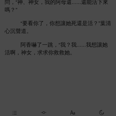
問，“神、神女，
阿母還......還能活
嗎？”
“
，
讓
還
活？”葉清
沉
。
阿
嚇
，“
？
......
讓
活啊，神女，求求
救救
。