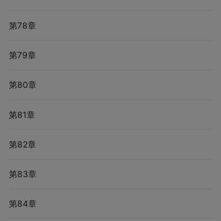
第78章
第79章
第80章
第81章
第82章
第83章
第84章