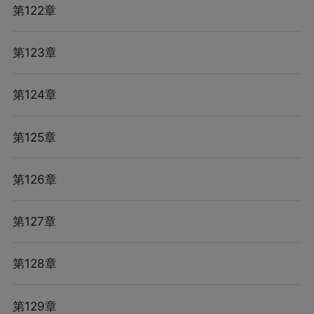
第122章
第123章
第124章
第125章
第126章
第127章
第128章
第129章