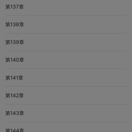
第137章
第138章
第139章
第140章
第141章
第142章
第143章
第144章