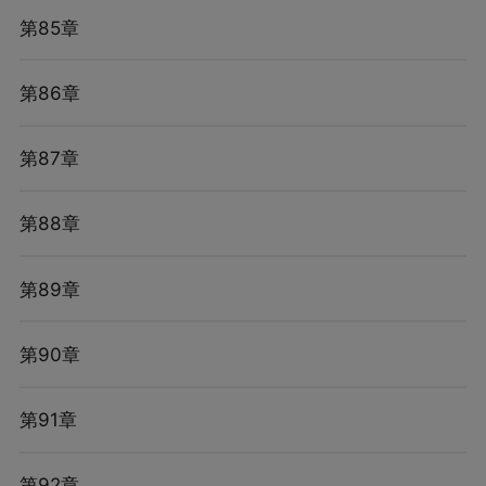
第85章
第86章
第87章
第88章
第89章
第90章
第91章
第92章