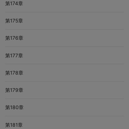
第174章
第175章
第176章
第177章
第178章
第179章
第180章
第181章