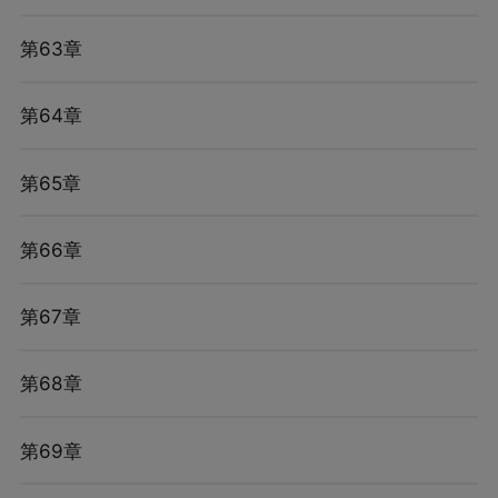
第63章
第64章
第65章
第66章
第67章
第68章
第69章