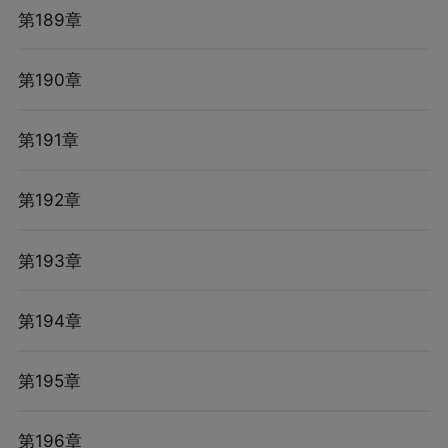
第189章
第190章
第191章
第192章
第193章
第194章
第195章
第196章