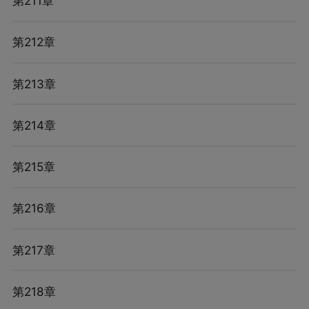
第211章
第212章
第213章
第214章
第215章
第216章
第217章
第218章