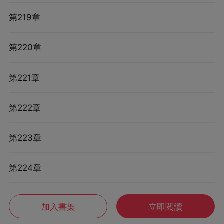
第219章
第220章
第221章
第222章
第223章
第224章
第225章
加入書架
立即閲讀