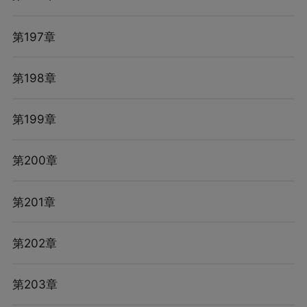
第197章
第198章
第199章
第200章
第201章
第202章
第203章