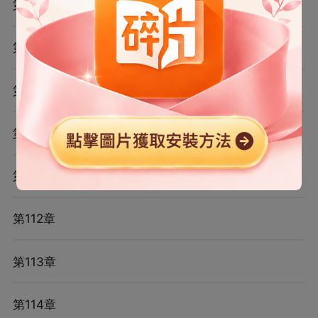
第107章
第108章
第109章
第110章
第111章
第112章
第113章
第114章