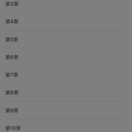
第3章
第4章
第5章
第6章
第7章
第8章
第9章
第10章