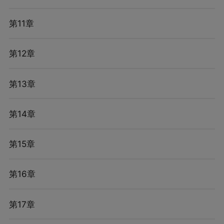
第11章
第12章
第13章
第14章
第15章
第16章
第17章