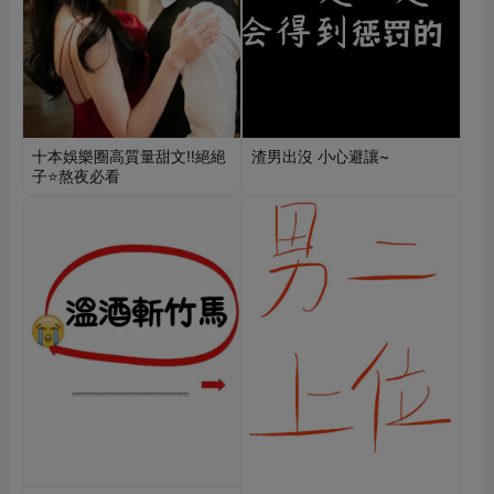
十本娛樂圈高質量甜文‼️絕絕
渣男出沒 小心避讓~
子⭐熬夜必看