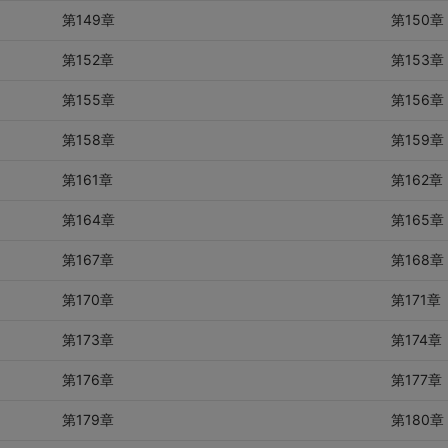
第149章
第150章
第152章
第153章
第155章
第156章
第158章
第159章
第161章
第162章
第164章
第165章
第167章
第168章
第170章
第171章
第173章
第174章
第176章
第177章
第179章
第180章