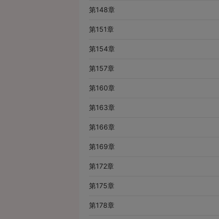
第148章
第151章
第154章
第157章
第160章
第163章
第166章
第169章
第172章
第175章
第178章