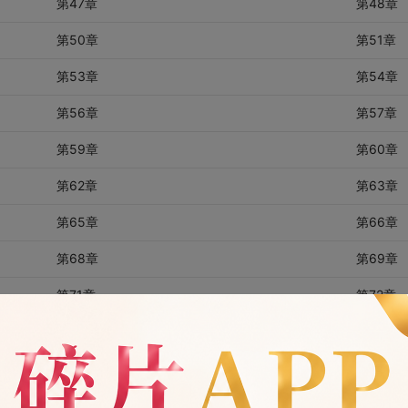
第47章
第48章
第50章
第51章
第53章
第54章
第56章
第57章
第59章
第60章
第62章
第63章
第65章
第66章
第68章
第69章
第71章
第72章
第74章
第75章
第77章
第78章
第80章
第81章