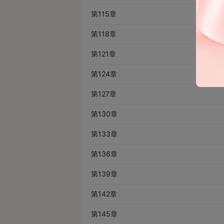
第115章
第118章
第121章
第124章
第127章
第130章
第133章
第136章
第139章
第142章
第145章