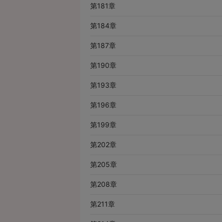
第181章
第184章
第187章
第190章
第193章
第196章
第199章
第202章
第205章
第208章
第211章