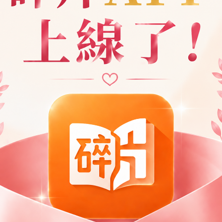
第83章
第84章
第86章
第87章
第89章
第90章
第92章
第93章
第95章
第96章
第98章
第99章
第101章
第102章
第104章
第105章
第107章
第108章
第110章
第111章
第113章
第114章