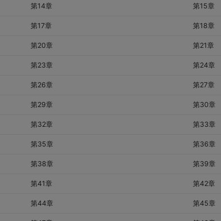
第14章
第15章
第17章
第18章
第20章
第21章
第23章
第24章
第26章
第27章
第29章
第30章
第32章
第33章
第35章
第36章
第38章
第39章
第41章
第42章
第44章
第45章