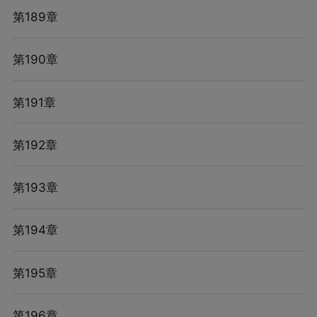
第189章
第190章
第191章
第192章
第193章
第194章
第195章
第196章