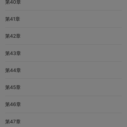
第40章
第41章
第42章
第43章
第44章
第45章
第46章
第47章