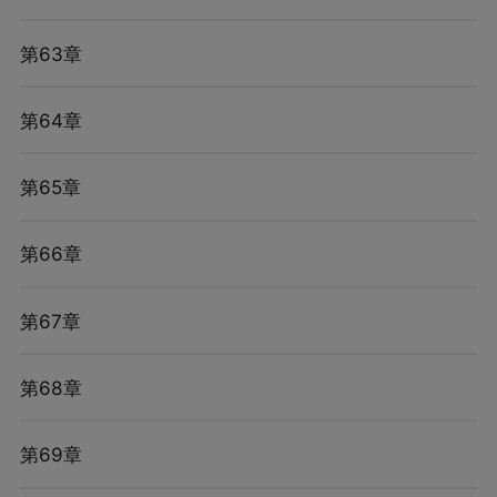
第63章
第64章
第65章
第66章
第67章
第68章
第69章