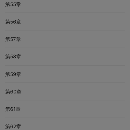
第55章
第56章
第57章
第58章
第59章
第60章
第61章
第62章