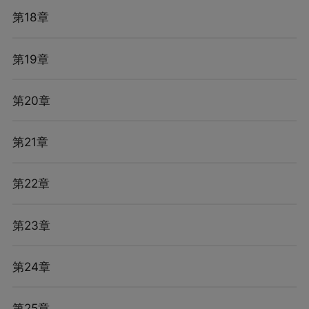
第18章
第19章
第20章
第21章
第22章
第23章
第24章
第25章