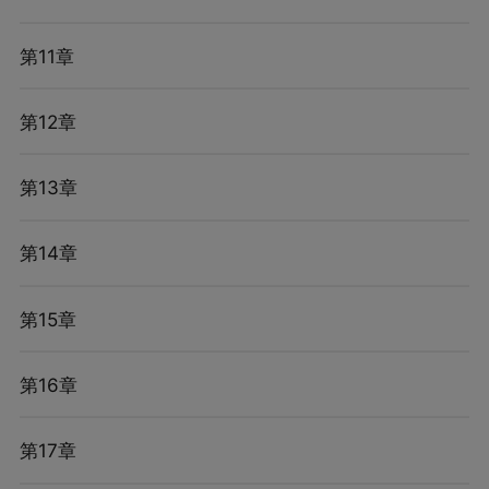
第11章
第12章
第13章
第14章
第15章
第16章
第17章