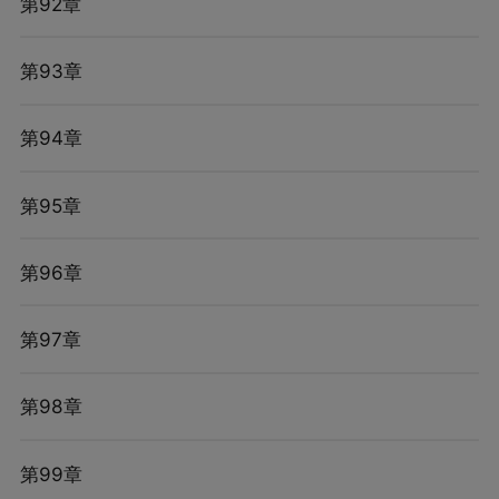
第92章
第93章
第94章
第95章
第96章
第97章
第98章
第99章