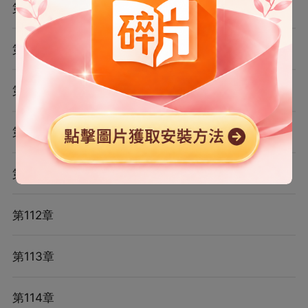
第107章
第108章
第109章
第110章
第111章
第112章
第113章
第114章