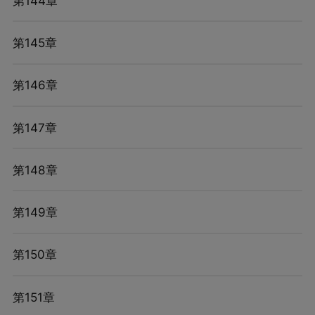
第144章
第145章
第146章
第147章
第148章
第149章
第150章
第151章