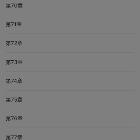
第70章
第71章
第72章
第73章
第74章
第75章
第76章
第77章