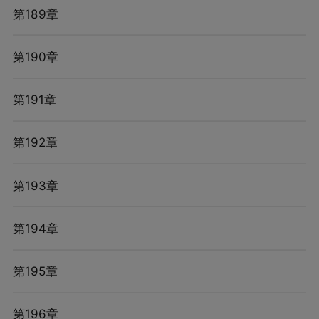
第189章
第190章
第191章
第192章
第193章
第194章
第195章
第196章