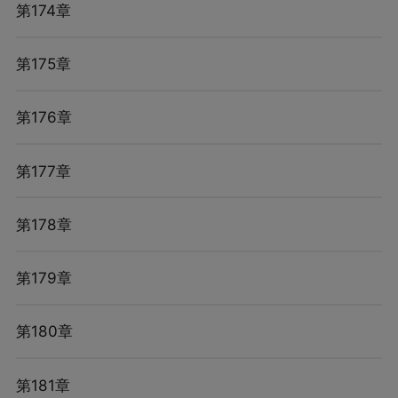
第174章
第175章
第176章
第177章
第178章
第179章
第180章
第181章