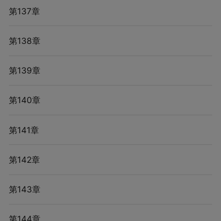
第137章
第138章
第139章
第140章
第141章
第142章
第143章
第144章