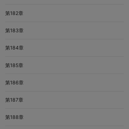
第182章
第183章
第184章
第185章
第186章
第187章
第188章