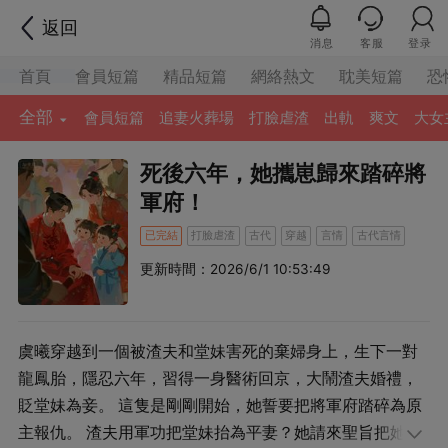
返回
消息
客服
登录
首頁
會員短篇
精品短篇
網絡熱文
耽美短篇
恐
全部
會員短篇
追妻火葬場
打臉虐渣
出軌
爽文
大女
死後六年，她攜崽歸來踏碎將
軍府！
已完結
打臉虐渣
古代
穿越
言情
古代言情
更新時間：2026/6/1 10:53:49
虞曦穿越到一個被渣夫和堂妹害死的棄婦身上，生下一對
龍鳳胎，隱忍六年，習得一身醫術回京，大鬧渣夫婚禮，
貶堂妹為妾。 這隻是剛剛開始，她誓要把將軍府踏碎為原
主報仇。 渣夫用軍功把堂妹抬為平妻？她請來聖旨把她永