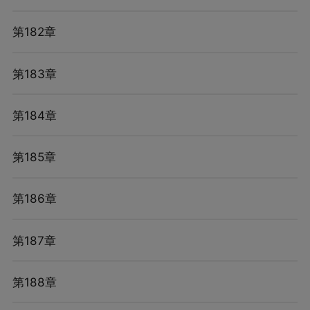
第182章
第183章
第184章
第185章
第186章
第187章
第188章