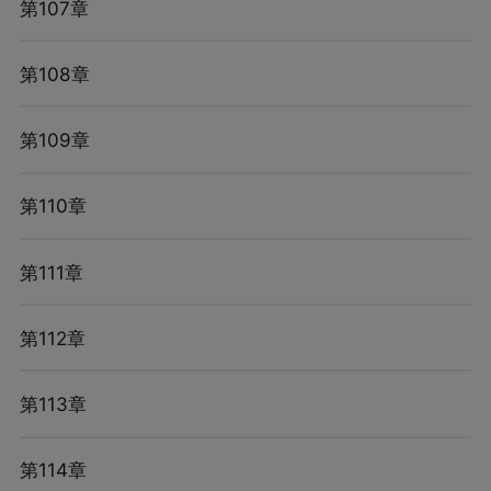
第107章
第108章
第109章
第110章
第111章
第112章
第113章
第114章