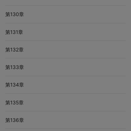
第130章
第131章
第132章
第133章
第134章
第135章
第136章