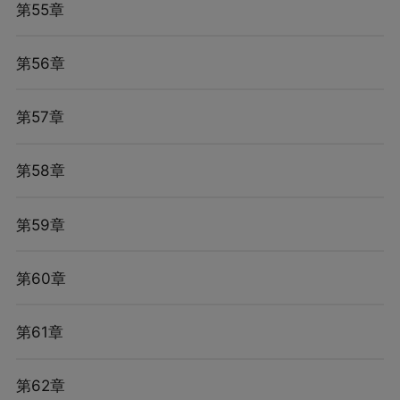
第55章
第56章
第57章
第58章
第59章
第60章
第61章
第62章