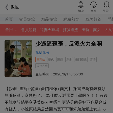
返回
消息
客服
登录
首頁
會員短篇
精品短篇
網絡熱文
耽美短篇
恐
全部
會員短篇
追妻火葬場
打臉虐渣
出軌
爽文
大女
少逼逼歪歪，反派火力全開
九拾九分
已完結
現代
團寵
穿書
豪門霸總
言情
現代言情
更新時間：2026/6/1 10:55:09
【沙雕+團寵+發瘋+豪門群像+爽文】 穿書成為有錢有顏
無腦反派，商姎怒了。 為什麼反派還要上學啊？！！ 有錢
不就應該躺平享受美好人生嗎？ 更過分的是好不容易穿成
有錢人，小說原結局居然因為蠢哥哥和笨弟弟愛上女主被