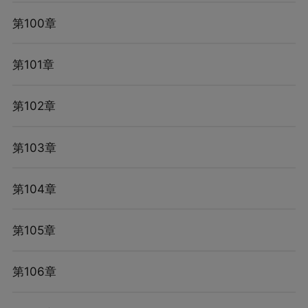
第100章
第101章
第102章
第103章
第104章
第105章
第106章