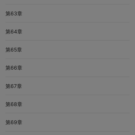
第63章
第64章
第65章
第66章
第67章
第68章
第69章