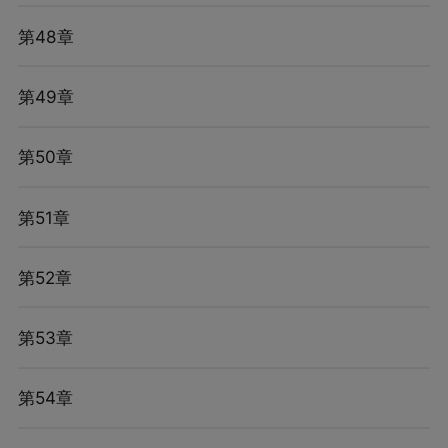
第48章
第49章
第50章
第51章
第52章
第53章
第54章