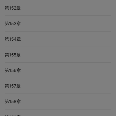
第152章
第153章
第154章
第155章
第156章
第157章
第158章