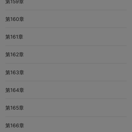
第159章
第160章
第161章
第162章
第163章
第164章
第165章
第166章