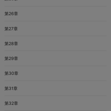
第26章
第27章
第28章
第29章
第30章
第31章
第32章