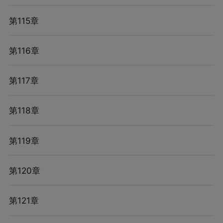
第115章
第116章
第117章
第118章
第119章
第120章
第121章