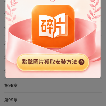
第93章
第94章
第95章
第96章
第97章
第98章
第99章