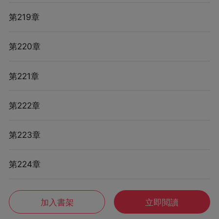
第219章
第220章
第221章
第222章
第223章
第224章
第225章
加入書架
立即閲讀