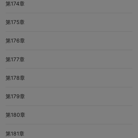
第174章
第175章
第176章
第177章
第178章
第179章
第180章
第181章