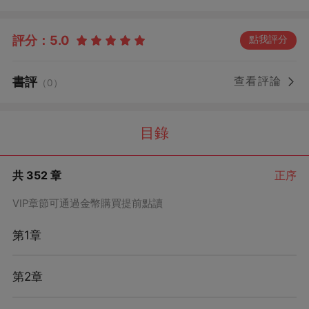
終被汙出軌，被婆母毒死，而楚舜卿雖得寵一時，最終也
被趕出伯府。 再睜眼，竟回到大婚前夜。 楚念辭看透了，
評分：
5.0
點我評分
丈夫薄情寡義，公婆惡毒貪婪，小姑狠毒，藺府本是虎狼
窩。 她絕不重蹈覆轍。 楚舜卿仍執迷不悟，認為藺郎對己
書評
查看評論
有情義，是姐姐妨礙自己，想奪回伯夫人之位。 楚念辭將
（0）
計就計，嫁進了皇宮。 既然男人靠不住，那不如去爭權
勢。 不求真心實意，只圖榮華富貴。 不求一心人，只圖及
目錄
時行樂。 皇帝俊美病弱，她有著醫術。 宮人勢利貪財，她
有鉅額嫁妝。 太后心機深沉，皇后面善心惡，淑妃驕縱蠻
橫…… 她有十年宅鬥經驗，來一個鬥一個。 只是，那位風
共 352 章
正序
華絕代的少年帝王看她的眼神，怎麼漸漸不太對勁了……
VIP章節可通過金幣購買提前點讀
第1章
第2章