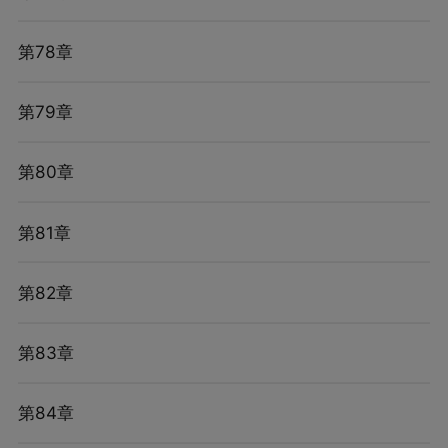
第78章
第79章
第80章
第81章
第82章
第83章
第84章