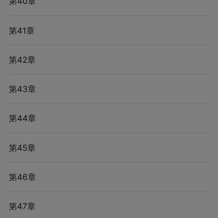
第40章
第41章
第42章
第43章
第44章
第45章
第46章
第47章