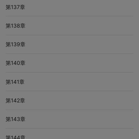
第137章
第138章
第139章
第140章
第141章
第142章
第143章
第144章