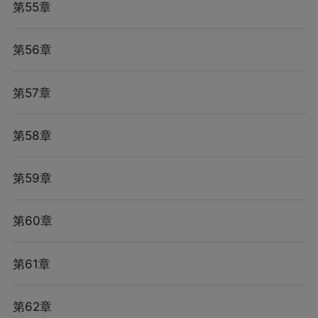
第55章
第56章
第57章
第58章
第59章
第60章
第61章
第62章