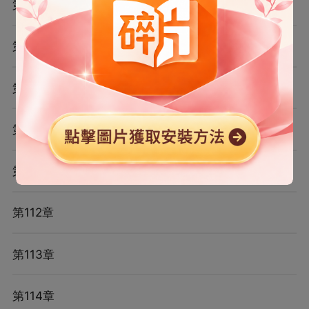
第107章
第108章
第109章
第110章
第111章
第112章
第113章
第114章