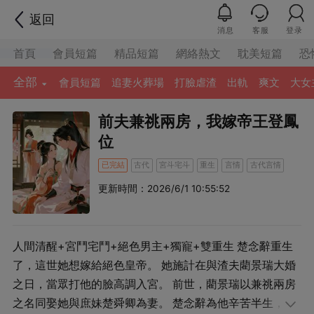
返回
消息
客服
登录
首頁
會員短篇
精品短篇
網絡熱文
耽美短篇
恐
全部
會員短篇
追妻火葬場
打臉虐渣
出軌
爽文
大女
前夫兼祧兩房，我嫁帝王登鳳
位
已完結
古代
宮斗宅斗
重生
言情
古代言情
更新時間：2026/6/1 10:55:52
人間清醒+宮鬥宅鬥+絕色男主+獨寵+雙重生 楚念辭重生
了，這世她想嫁給絕色皇帝。 她施計在與渣夫藺景瑞大婚
之日，當眾打他的臉高調入宮。 前世，藺景瑞以兼祧兩房
之名同娶她與庶妹楚舜卿為妻。 楚念辭為他辛苦半生，最