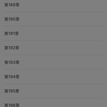
第189章
第190章
第191章
第192章
第193章
第194章
第195章
第196章