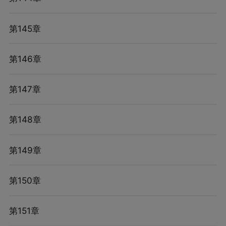
第145章
第146章
第147章
第148章
第149章
第150章
第151章