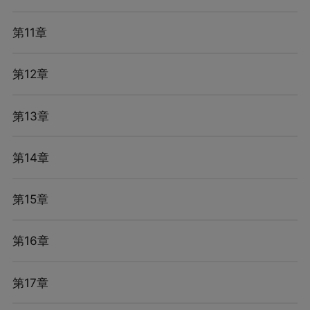
第11章
第12章
第13章
第14章
第15章
第16章
第17章