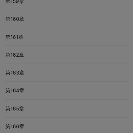
第159章
第160章
第161章
第162章
第163章
第164章
第165章
第166章