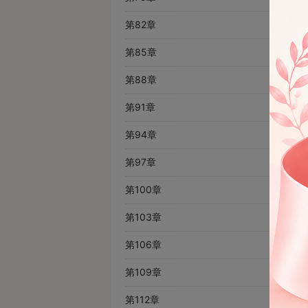
第82章
第85章
第88章
第91章
第94章
第97章
第100章
第103章
第106章
第109章
第112章