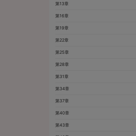
第13章
第16章
第19章
第22章
第25章
第28章
第31章
第34章
第37章
第40章
第43章