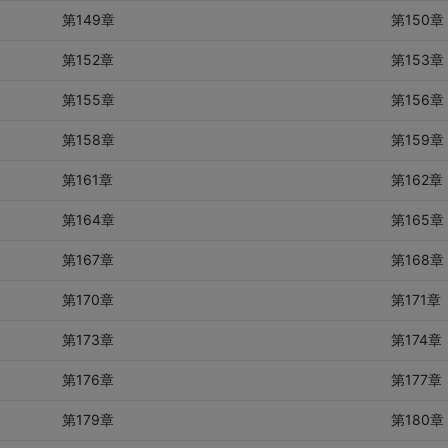
第149章
第150章
第152章
第153章
第155章
第156章
第158章
第159章
第161章
第162章
第164章
第165章
第167章
第168章
第170章
第171章
第173章
第174章
第176章
第177章
第179章
第180章