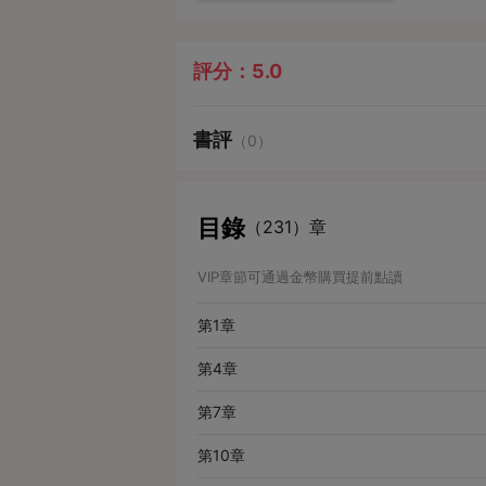
評分：
5.0
書評
（0）
目錄
（231）章
VIP章節可通過金幣購買提前點讀
第1章
第4章
第7章
第10章