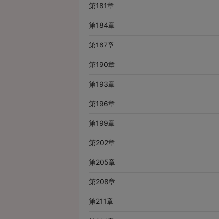
第181章
第184章
第187章
第190章
第193章
第196章
第199章
第202章
第205章
第208章
第211章