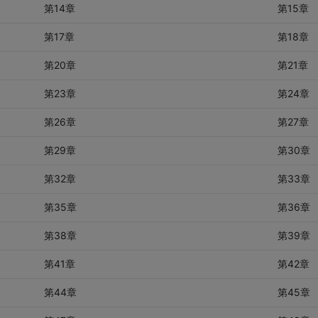
第14章
第15章
第17章
第18章
第20章
第21章
第23章
第24章
第26章
第27章
第29章
第30章
第32章
第33章
第35章
第36章
第38章
第39章
第41章
第42章
第44章
第45章