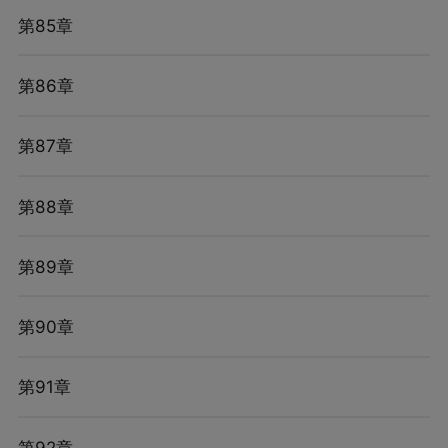
第85章
第86章
第87章
第88章
第89章
第90章
第91章
第92章