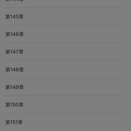
第145章
第146章
第147章
第148章
第149章
第150章
第151章