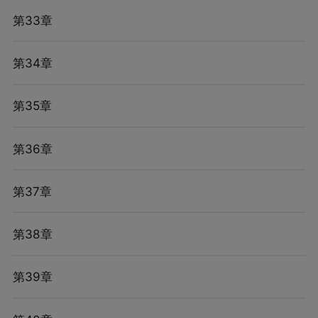
第33章
第34章
第35章
第36章
第37章
第38章
第39章