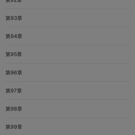
第93章
第94章
第95章
第96章
第97章
第98章
第99章