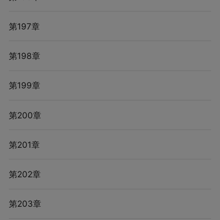
第197章
第198章
第199章
第200章
第201章
第202章
第203章