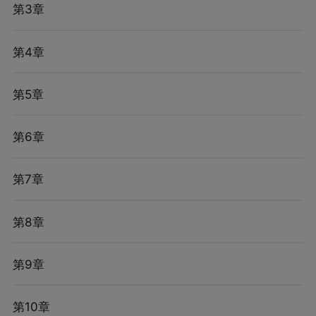
第3章
第4章
第5章
第6章
第7章
第8章
第9章
第10章