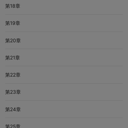
第18章
第19章
第20章
第21章
第22章
第23章
第24章
第25章