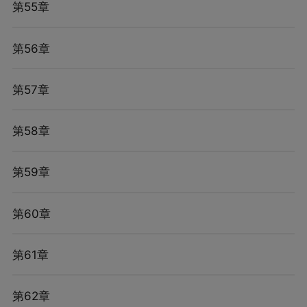
第55章
第56章
第57章
第58章
第59章
第60章
第61章
第62章