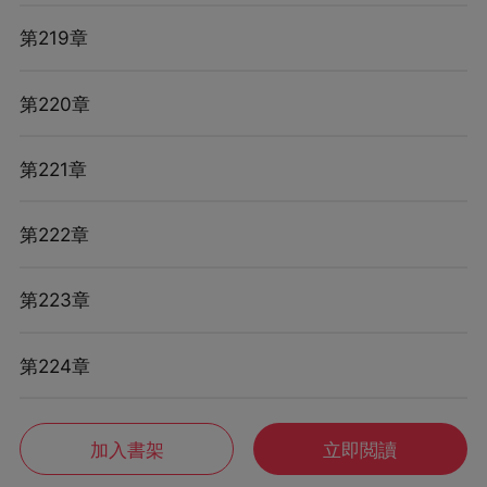
第219章
第220章
第221章
第222章
第223章
第224章
第225章
加入書架
立即閲讀