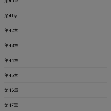
第40章
第41章
第42章
第43章
第44章
第45章
第46章
第47章