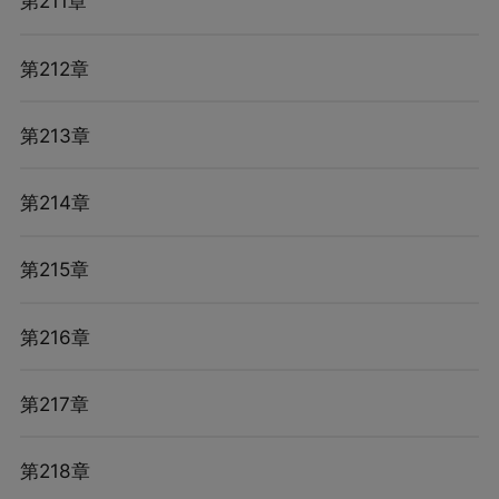
第211章
第212章
第213章
第214章
第215章
第216章
第217章
第218章