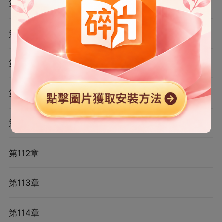
第107章
第108章
第109章
第110章
第111章
第112章
第113章
第114章