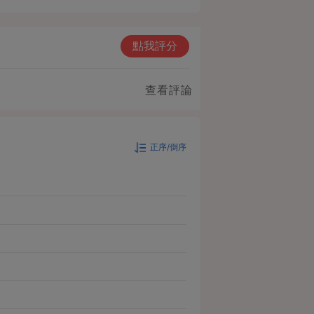
噠噠跑過去，幾句祝福話拿到了紅包，反手
：“爸爸，你起來。” 他坐到沙發上，小小的
點我評分
查看評論
正序/倒序