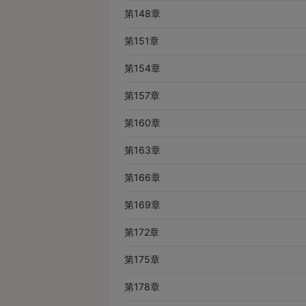
第148章
第151章
第154章
第157章
第160章
第163章
第166章
第169章
第172章
第175章
第178章