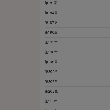
第181章
第184章
第187章
第190章
第193章
第196章
第199章
第202章
第205章
第208章
第211章