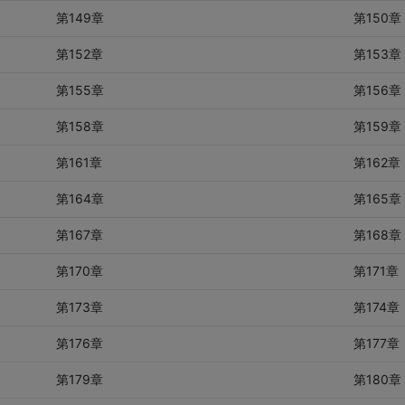
第149章
第150章
第152章
第153章
第155章
第156章
第158章
第159章
第161章
第162章
第164章
第165章
第167章
第168章
第170章
第171章
第173章
第174章
第176章
第177章
第179章
第180章