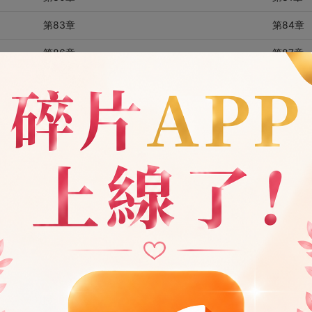
第83章
第84章
第86章
第87章
第89章
第90章
第92章
第93章
第95章
第96章
第98章
第99章
第101章
第102章
第104章
第105章
第107章
第108章
第110章
第111章
第113章
第114章