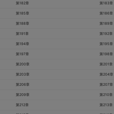
第182章
第183章
第185章
第186章
第188章
第189章
第191章
第192章
第194章
第195章
第197章
第198章
第200章
第201章
第203章
第204章
第206章
第207章
第209章
第210章
第212章
第213章