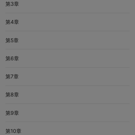
第3章
第4章
第5章
第6章
第7章
第8章
第9章
第10章