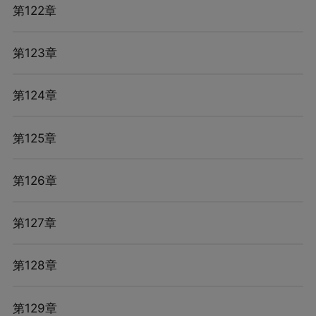
第122章
第123章
第124章
第125章
第126章
第127章
第128章
第129章