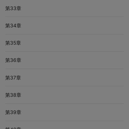
第33章
第34章
第35章
第36章
第37章
第38章
第39章