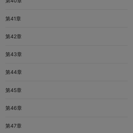
第40章
第41章
第42章
第43章
第44章
第45章
第46章
第47章