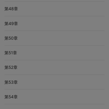
第48章
第49章
第50章
第51章
第52章
第53章
第54章