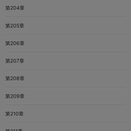
第204章
第205章
第206章
第207章
第208章
第209章
第210章