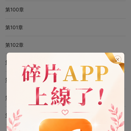
第100章
第101章
第102章
第103章
第104章
第105章
第106章