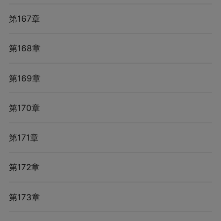
第167章
第168章
第169章
第170章
第171章
第172章
第173章