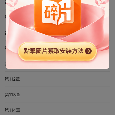
第107章
第108章
第109章
第110章
第111章
第112章
第113章
第114章