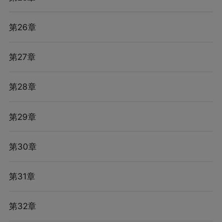
第26章
第27章
第28章
第29章
第30章
第31章
第32章