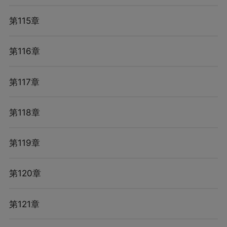
第115章
第116章
第117章
第118章
第119章
第120章
第121章