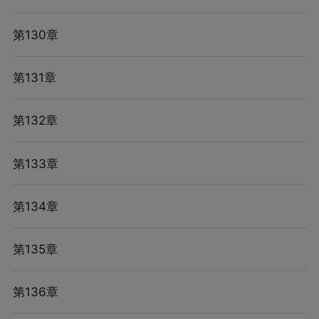
第130章
第131章
第132章
第133章
第134章
第135章
第136章