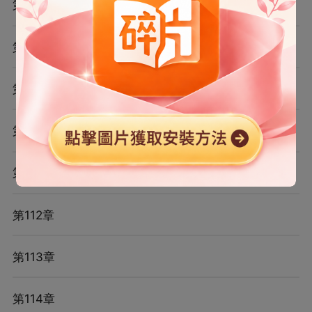
第107章
第108章
第109章
第110章
第111章
第112章
第113章
第114章