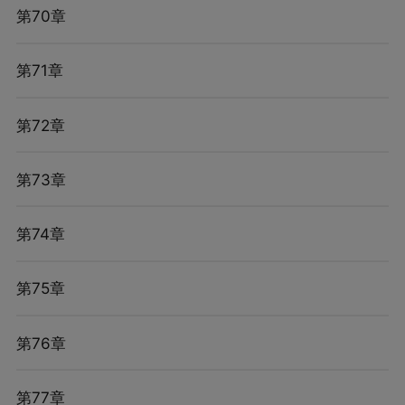
第70章
第71章
第72章
第73章
第74章
第75章
第76章
第77章