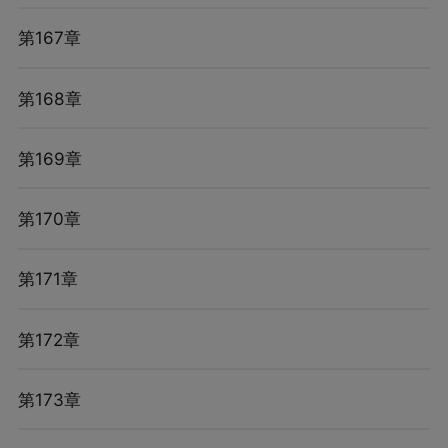
第167章
第168章
第169章
第170章
第171章
第172章
第173章