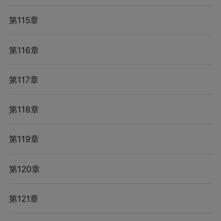
第115章
第116章
第117章
第118章
第119章
第120章
第121章