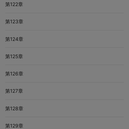
第122章
第123章
第124章
第125章
第126章
第127章
第128章
第129章