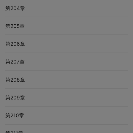
第204章
第205章
第206章
第207章
第208章
第209章
第210章