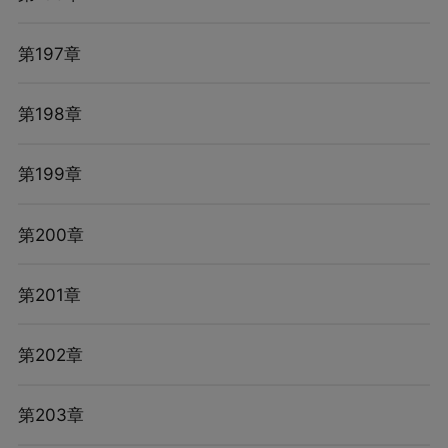
第197章
第198章
第199章
第200章
第201章
第202章
第203章