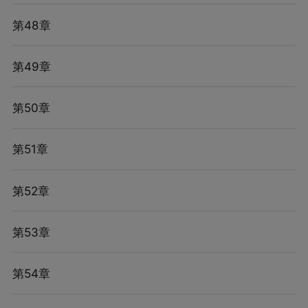
第48章
第49章
第50章
第51章
第52章
第53章
第54章