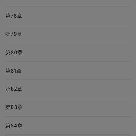
第78章
第79章
第80章
第81章
第82章
第83章
第84章