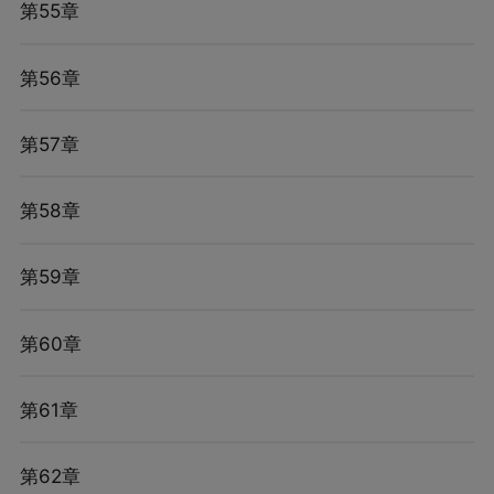
第55章
第56章
第57章
第58章
第59章
第60章
第61章
第62章