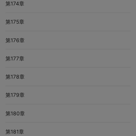
第174章
第175章
第176章
第177章
第178章
第179章
第180章
第181章