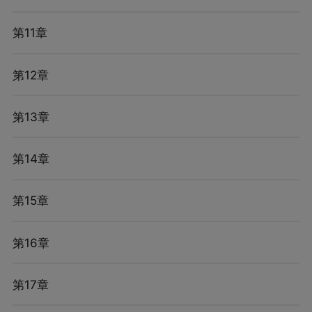
第11章
第12章
第13章
第14章
第15章
第16章
第17章