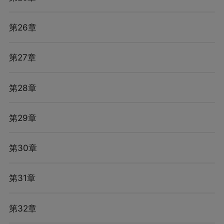
第26章
第27章
第28章
第29章
第30章
第31章
第32章