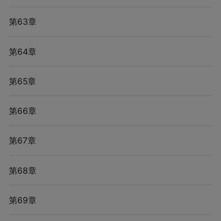
第63章
第64章
第65章
第66章
第67章
第68章
第69章