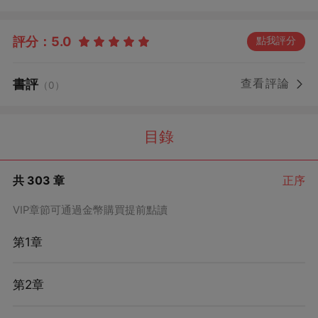
間認主，同時把所有家產搬進空間，還囤了一大堆物資。
面對著不死心來勸她退婚的閨蜜，魚悅環顧四周拿起長凳
評分：
5.0
點我評分
就砸了過去，成功把人打成豬頭。 面對著想要對她動手動
腳的渣男，別怪她右腳前踢，來一發斷子絕孫腳。 剛給未
書評
查看評論
婚夫打完電話決定不退婚的三天後，這人就風塵僕僕的出
（0）
現在了自己面前，把欺負過自己的人全報復回去。 魚悅一
直覺得自己未婚夫是為履行婚約不得不娶自己。 結果婚後
目錄
這男人護短到極點，不管對錯魚悅永遠是對的。 隨軍到偏
遠地區男人總覺得魚悅受了委屈處處維護，結果家屬院隔
壁村子就是魚悅的外婆家，舅舅還是村長，到家屬院的魚
共 303 章
正序
悅表示這和孫大聖回花果山有什麼區別。 富裕的家境讓魚
VIP章節可通過金幣購買提前點讀
悅從小被養的嬌氣沒吃過苦，魚悅和人吵架男人擔心魚悅
渴不渴，打人巴掌男人擔心魚悅手疼不疼。 家屬院都知道
第1章
最有出息的周團長娶了個嬌氣的美人。 衣服要穿沒有補丁
的，每天都得吃肉，雪花膏是用來擦手的。
第2章