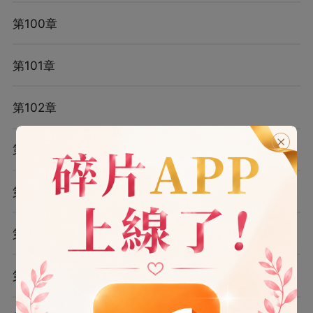
第100章
第101章
第102章
第103章
第104章
第105章
第106章