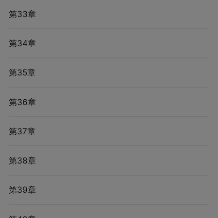
第33章
第34章
第35章
第36章
第37章
第38章
第39章