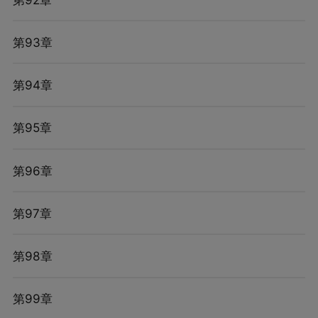
第93章
第94章
第95章
第96章
第97章
第98章
第99章