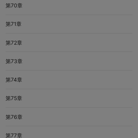
第70章
第71章
第72章
第73章
第74章
第75章
第76章
第77章