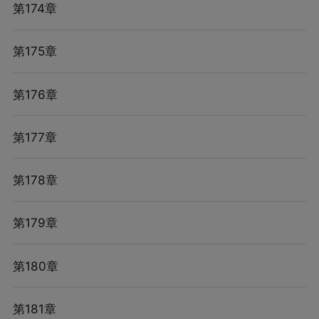
第174章
第175章
第176章
第177章
第178章
第179章
第180章
第181章