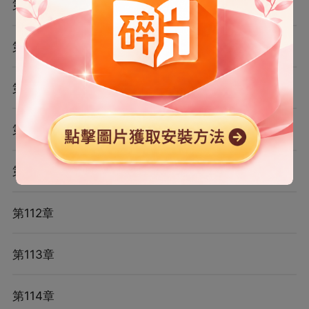
第107章
第108章
第109章
第110章
第111章
第112章
第113章
第114章