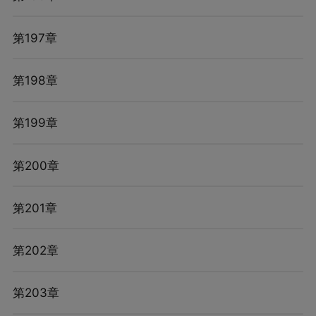
第197章
第198章
第199章
第200章
第201章
第202章
第203章