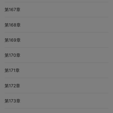
第167章
第168章
第169章
第170章
第171章
第172章
第173章