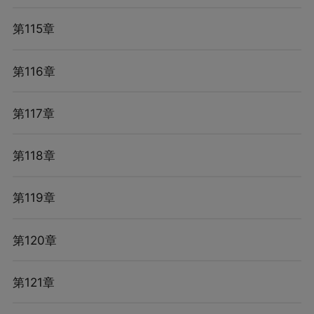
第115章
第116章
第117章
第118章
第119章
第120章
第121章