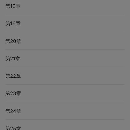
第18章
第19章
第20章
第21章
第22章
第23章
第24章
第25章