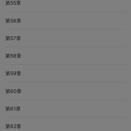
第55章
第56章
第57章
第58章
第59章
第60章
第61章
第62章