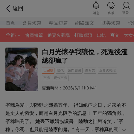
返回
消息
客服
登录
首頁
會員短篇
精品短篇
網絡熱文
耽美短篇
恐
全部
會員短篇
追妻火葬場
打臉虐渣
出軌
爽文
大女
白月光懷孕我讓位，死遁後渣
總卻瘋了
已完結
現代
豪門霸總
白月光
追妻火葬場
言情
現代言情
更新時間：2026/6/1 11:01:41
寧穗為愛，與陸勳之隱婚五年。 得知絕症之日，迎來的不
是丈夫的憐愛，而是白月光懷孕的訊息！ 五年的獨角戲，
寧穗唱夠了。 她丟下離婚協議書，陸勳之扯唇冷笑，“寧
穗，你死，也只能是陸家的鬼。” 有一天，寧穗真的死了，