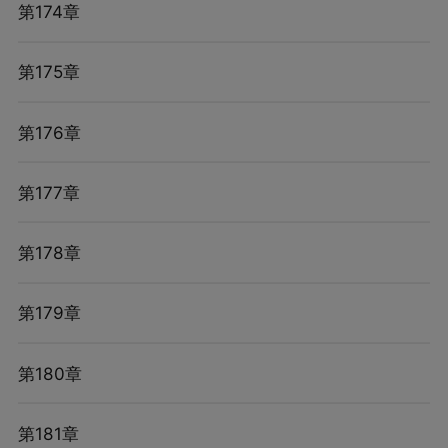
第174章
第175章
第176章
第177章
第178章
第179章
第180章
第181章