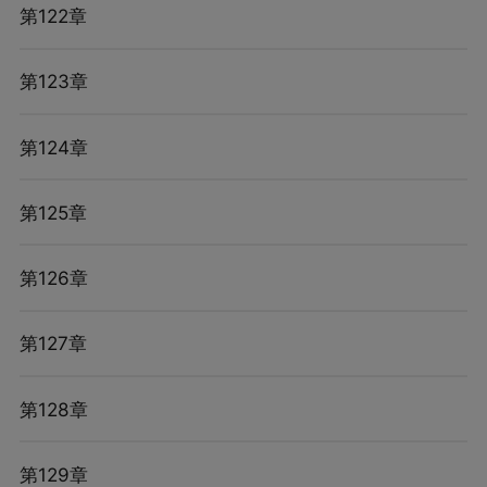
第122章
第123章
第124章
第125章
第126章
第127章
第128章
第129章