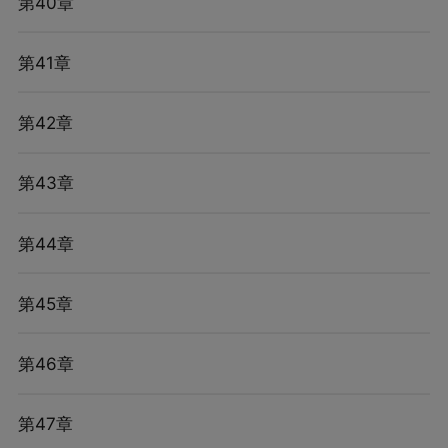
第40章
第41章
第42章
第43章
第44章
第45章
第46章
第47章