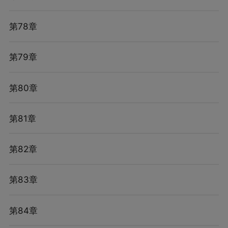
第78章
第79章
第80章
第81章
第82章
第83章
第84章