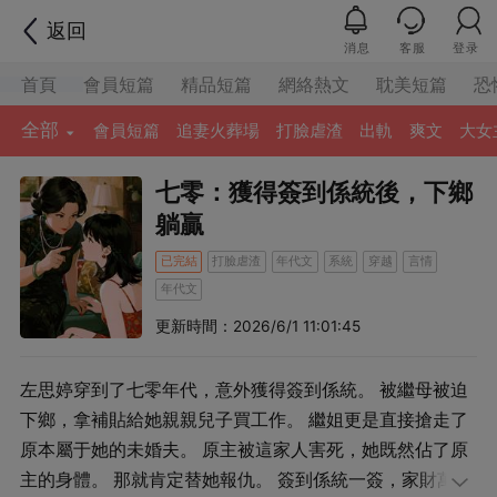
返回
消息
客服
登录
首頁
會員短篇
精品短篇
網絡熱文
耽美短篇
恐
全部
會員短篇
追妻火葬場
打臉虐渣
出軌
爽文
大女
七零：獲得簽到係統後，下鄉
躺贏
已完結
打臉虐渣
年代文
系統
穿越
言情
年代文
更新時間：2026/6/1 11:01:45
左思婷穿到了七零年代，意外獲得簽到係統。 被繼母被迫
下鄉，拿補貼給她親親兒子買工作。 繼姐更是直接搶走了
原本屬于她的未婚夫。 原主被這家人害死，她既然佔了原
主的身體。 那就肯定替她報仇。 簽到係統一簽，家財萬貫