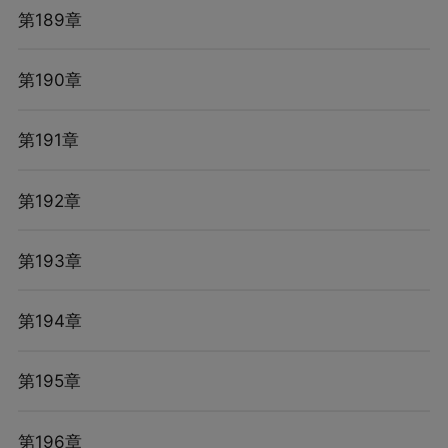
第189章
第190章
第191章
第192章
第193章
第194章
第195章
第196章