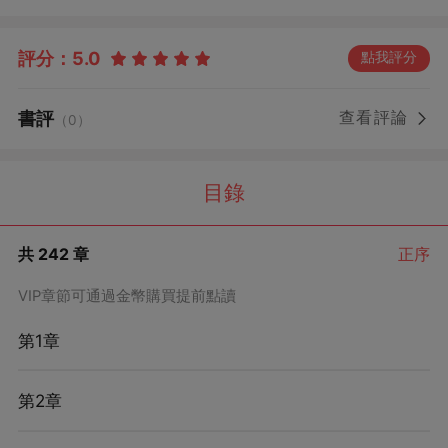
到手。 下鄉之前，連屁都不給她們留一個。 反手一個舉
報，直接將一家送去北大荒，開荒去。 自己下鄉靠著簽到
評分：
5.0
點我評分
係統，美美過上幸福的日子。
書評
查看評論
（0）
目錄
共 242 章
正序
VIP章節可通過金幣購買提前點讀
第1章
第2章