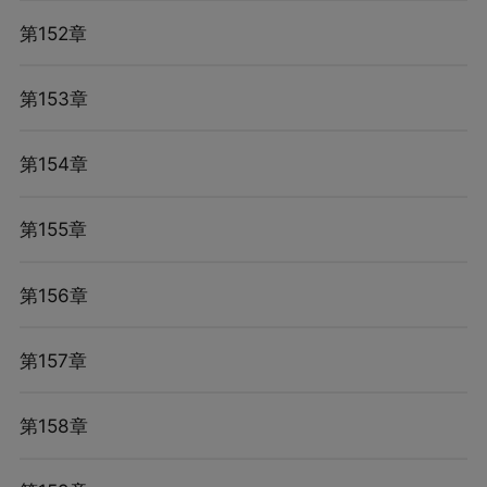
第152章
第153章
第154章
第155章
第156章
第157章
第158章