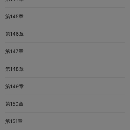
第145章
第146章
第147章
第148章
第149章
第150章
第151章