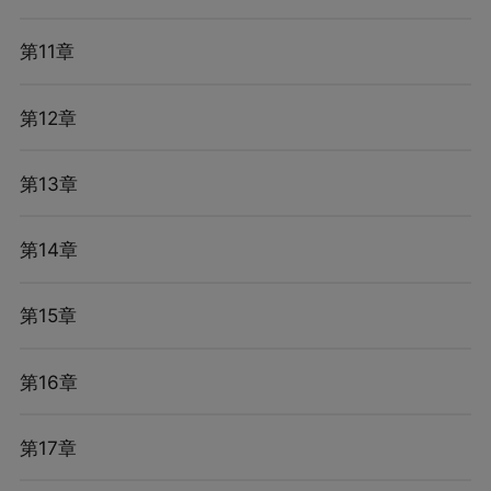
第11章
第12章
第13章
第14章
第15章
第16章
第17章