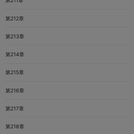
第211章
第212章
第213章
第214章
第215章
第216章
第217章
第218章