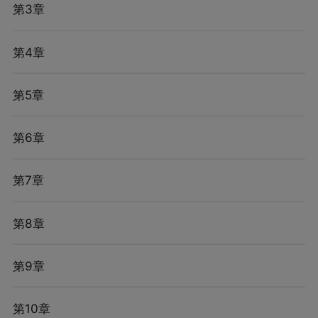
第3章
第4章
第5章
第6章
第7章
第8章
第9章
第10章