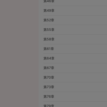
第46章
第49章
第52章
第55章
第58章
第61章
第64章
第67章
第70章
第73章
第76章
第79章