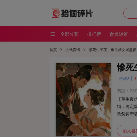
全部分類
排行榜
會員短篇
會員短篇
首頁
古代言情
慘死生子夜，重生嫡女屠盡侯
精品短篇
番茄短篇
已完結
網絡熱文
閱讀：239
耽美短篇
【重生復
恐怖懸疑
婚，將定
急匆匆帶
懸疑恐怖
是小侯爺
“如今語
加入書
那些嫁妝