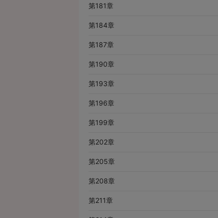
第181章
第184章
第187章
第190章
第193章
第196章
第199章
第202章
第205章
第208章
第211章