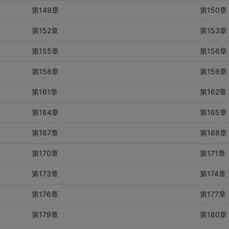
第149章
第150章
第152章
第153章
第155章
第156章
第158章
第159章
第161章
第162章
第164章
第165章
第167章
第168章
第170章
第171章
第173章
第174章
第176章
第177章
第179章
第180章