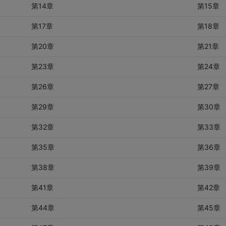
第14章
第15章
第17章
第18章
第20章
第21章
第23章
第24章
第26章
第27章
第29章
第30章
第32章
第33章
第35章
第36章
第38章
第39章
第41章
第42章
第44章
第45章