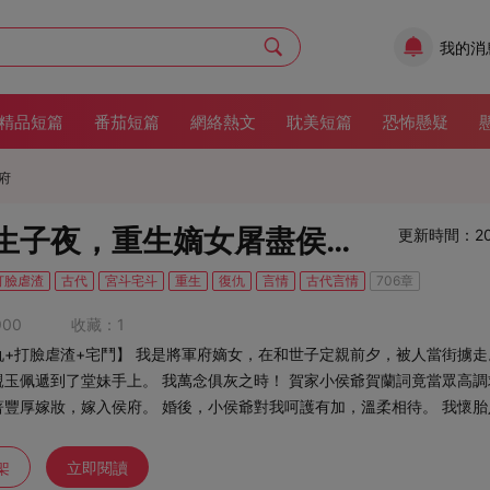
我的消
精品短篇
番茄短篇
網絡熱文
耽美短篇
恐怖懸疑
府
慘死生子夜，重生嫡女屠盡侯府
更新時間：2026
打臉虐渣
古代
宮斗宅斗
重生
復仇
言情
古代言情
706章
00
收藏：1
仇+打臉虐渣+宅鬥】 我是將軍府嫡女，在和世子定親前夕，被人當街擄走
親玉佩遞到了堂妹手上。 我萬念俱灰之時！ 賀家小侯爺賀蘭詞竟當眾高調
著豐厚嫁妝，嫁入侯府。 婚後，小侯爺對我呵護有加，溫柔相待。 我懷胎
有辦法，王府說什麼都不可能娶一個名節被毀的女人，只有夏簡兮沒了名聲
若已順利嫁進王府，小侯爺又何必委屈自己，娶這破鞋呢！” 賀蘭詞冰冷的
架
立即閱讀
，足以填平侯府虧空，哪怕是這樣，她全家還要感恩戴德，如果不是我，她哪