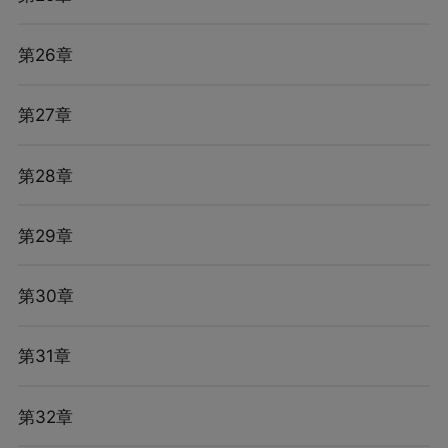
第26章
第27章
第28章
第29章
第30章
第31章
第32章