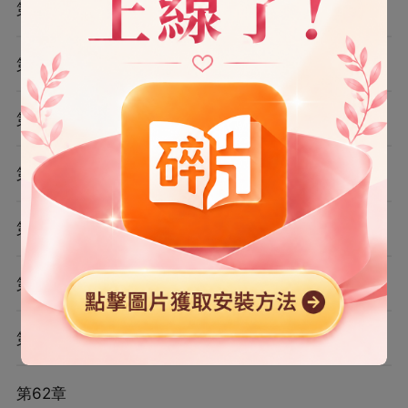
第55章
第56章
第57章
第58章
第59章
第60章
第61章
第62章