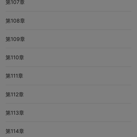
第107章
第108章
第109章
第110章
第111章
第112章
第113章
第114章