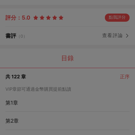
此家不留崽，自有留崽處。 斷親江家，成了小病秧子的童
養媳，人人都說小滿丫頭這輩子可惜了。 可天災降臨，死
評分：
5.0
點我評分
屍遍地，全村逃荒時，她手握靈泉，腳踩空間。喝水不
愁！糧食管夠！ 童養夫是個病秧子？極品草藥，喂到管
書評
查看評論
飽，自己的養成的夫君最貼心。 大伯伯是個跛子？斷骨重
（0）
生，靈泉泡腳，這荒怎麼越逃越精神了？ 小姑娘不能在亂
世立足？設鏢局、建糧倉、擴商路、開酒樓，小滿就要賺
目錄
個盆滿缽滿。 一回頭，親妹妹反悔哭紅眼，求換回人生。
江小滿樂了，想什麼呢妹妹？你自己選的路，自己承受。
她手握陛下賜婚聖旨，眼看十里紅妝，青梅竹馬長大的夫
共 122 章
正序
君跪地求娶：“滿滿，今生只你，如珠如寶。”
VIP章節可通過金幣購買提前點讀
第1章
第2章