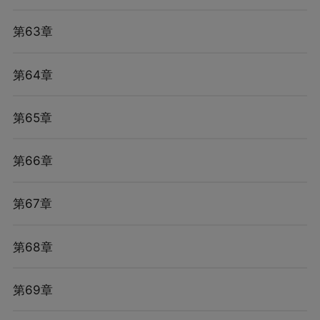
第63章
第64章
第65章
第66章
第67章
第68章
第69章