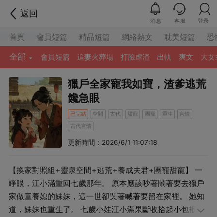
返回
消息
客服
登录
首頁
會員短篇
精品短篇
網絡熱文
耽美短篇
恐
全部
會員短篇
追妻火葬場
打臉虐渣
出軌
爽文
大女
獵戶全家寵我如寶，渣爹逃荒
饞急眼
已完結
空間
古代
甜寵
團寵
重生
言情
古代言情
更新時間：2026/6/1 11:07:18
【換家對照組+靈泉空間+逃荒+養成夫君+團寵甜寵】 一
睜眼，江小滿重回七歲那年。 原本應該吵著鬧著要去獵戶
家做童養媳的妹妹，這一世卻哭著喊著要留在家裡。 她知
道，妹妹也重生了。 七歲小娃江小滿果斷收拾起小包袱，