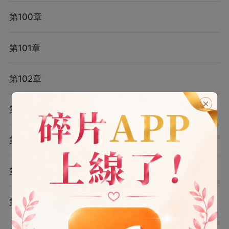
第100章
第101章
第102章
第103章
第104章
第105章
第106章