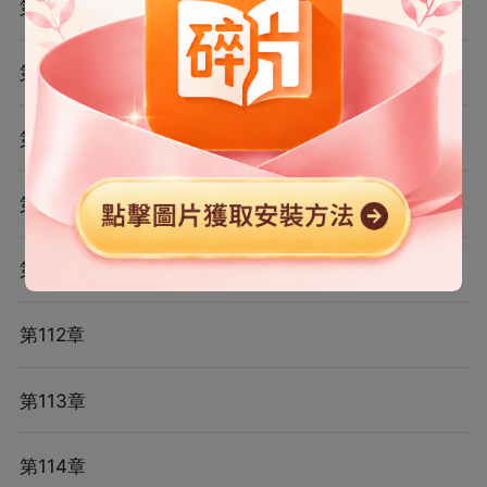
第107章
第108章
第109章
第110章
第111章
第112章
第113章
第114章