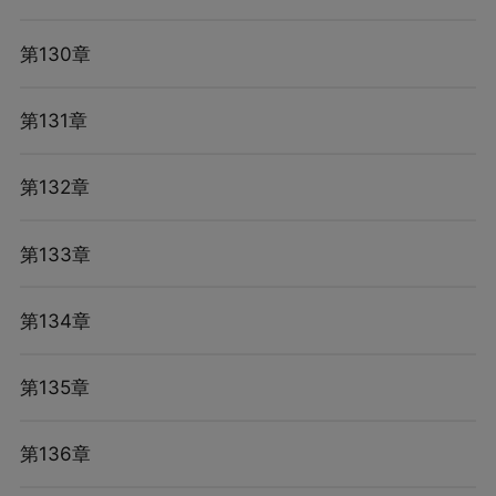
第130章
第131章
第132章
第133章
第134章
第135章
第136章