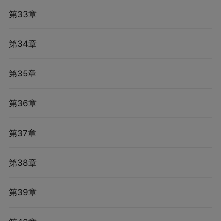
第33章
第34章
第35章
第36章
第37章
第38章
第39章