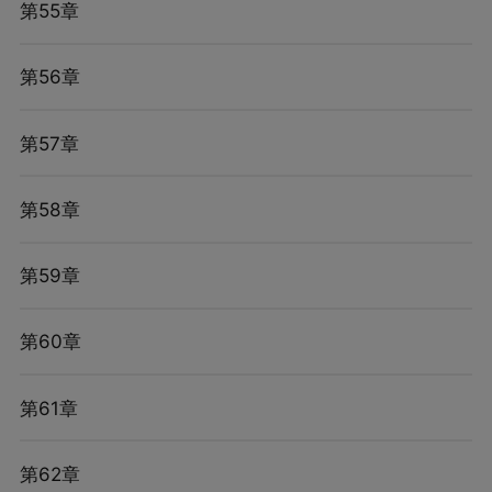
第55章
第56章
第57章
第58章
第59章
第60章
第61章
第62章