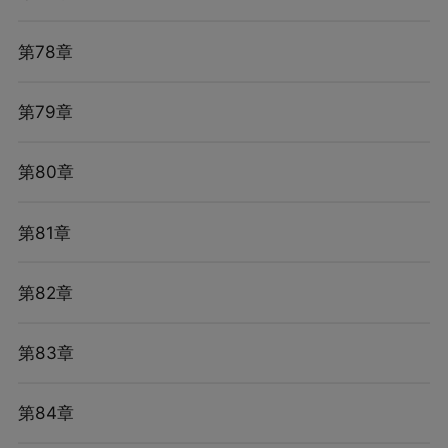
第78章
第79章
第80章
第81章
第82章
第83章
第84章