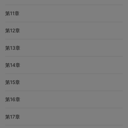
第11章
第12章
第13章
第14章
第15章
第16章
第17章