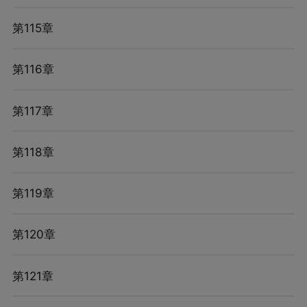
第115章
第116章
第117章
第118章
第119章
第120章
第121章