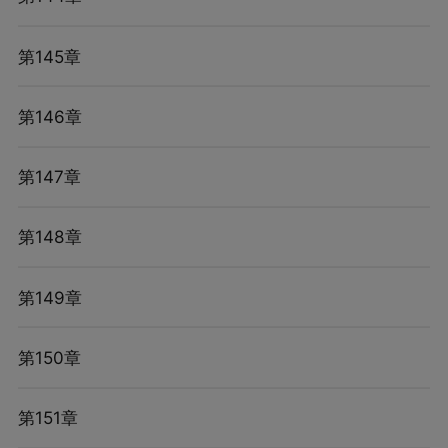
第145章
第146章
第147章
第148章
第149章
第150章
第151章