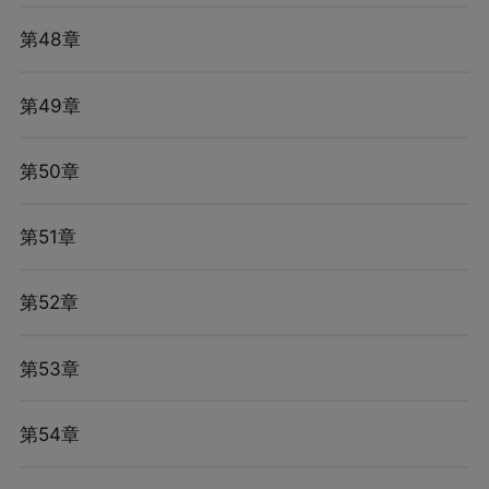
第48章
第49章
第50章
第51章
第52章
第53章
第54章