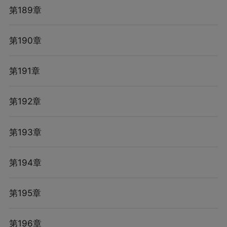
第189章
第190章
第191章
第192章
第193章
第194章
第195章
第196章