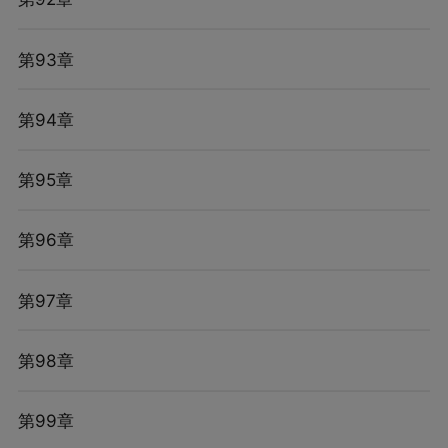
第93章
第94章
第95章
第96章
第97章
第98章
第99章