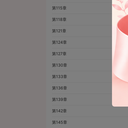
第115章
第118章
第121章
第124章
第127章
第130章
第133章
第136章
第139章
第142章
第145章