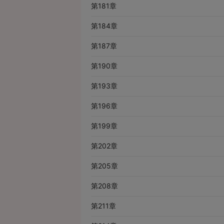
第181章
第184章
第187章
第190章
第193章
第196章
第199章
第202章
第205章
第208章
第211章