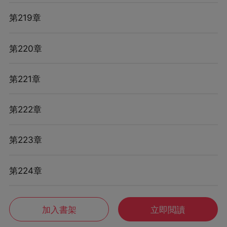
第219章
第220章
第221章
第222章
第223章
第224章
第225章
加入書架
立即閲讀