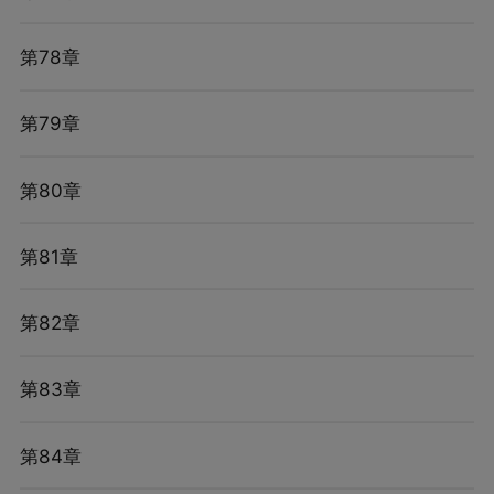
第78章
第79章
第80章
第81章
第82章
第83章
第84章