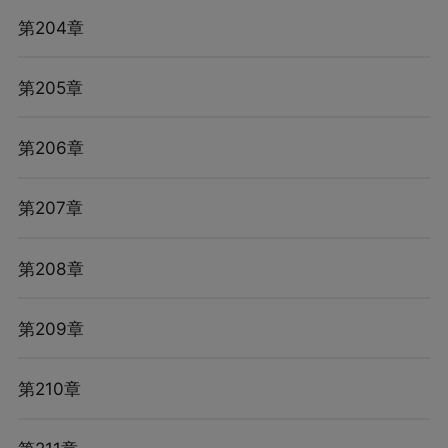
第204章
第205章
第206章
第207章
第208章
第209章
第210章