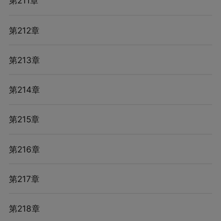
第211章
第212章
第213章
第214章
第215章
第216章
第217章
第218章