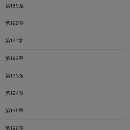
第189章
第190章
第191章
第192章
第193章
第194章
第195章
第196章