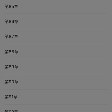
第85章
第86章
第87章
第88章
第89章
第90章
第91章
第92章