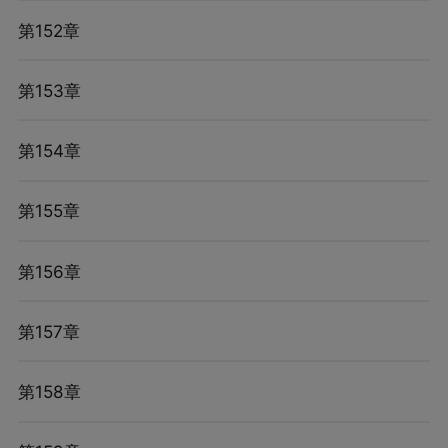
第152章
第153章
第154章
第155章
第156章
第157章
第158章