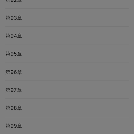
第93章
第94章
第95章
第96章
第97章
第98章
第99章