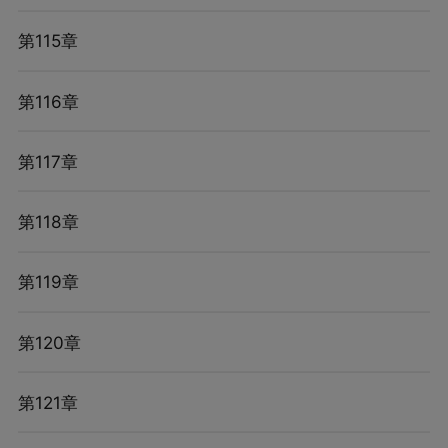
第115章
第116章
第117章
第118章
第119章
第120章
第121章