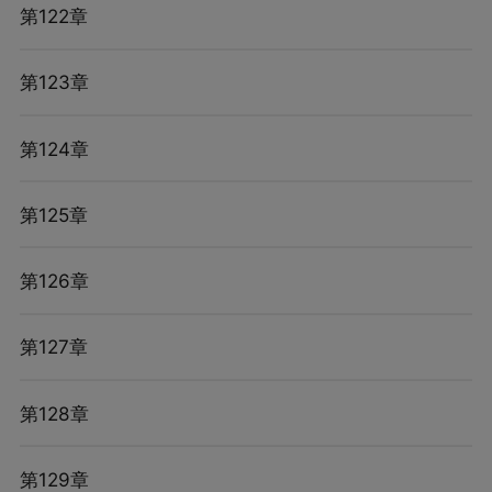
第122章
第123章
第124章
第125章
第126章
第127章
第128章
第129章