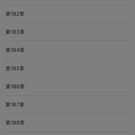
第182章
第183章
第184章
第185章
第186章
第187章
第188章