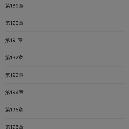
第189章
第190章
第191章
第192章
第193章
第194章
第195章
第196章