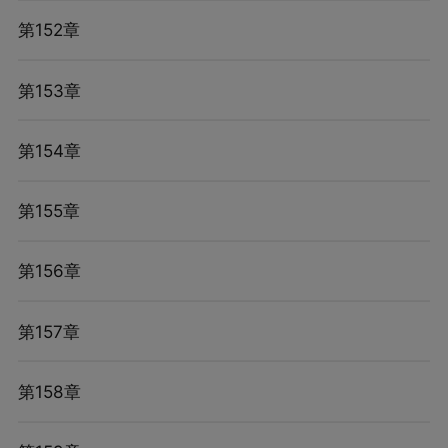
第152章
第153章
第154章
第155章
第156章
第157章
第158章