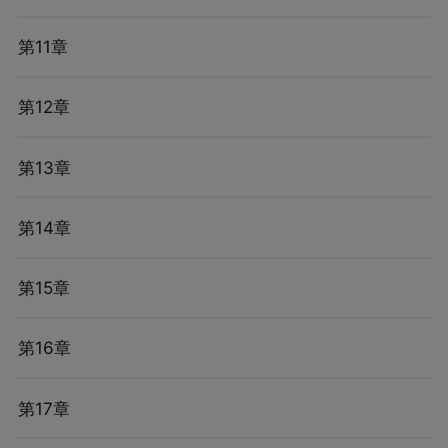
第11章
第12章
第13章
第14章
第15章
第16章
第17章