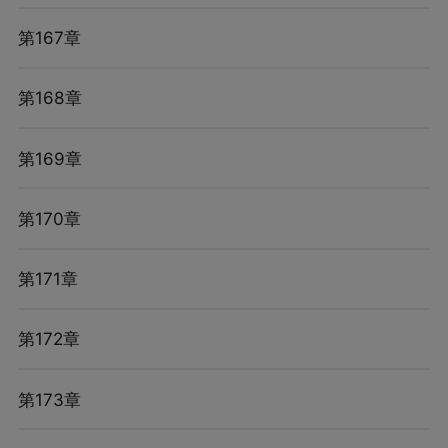
第167章
第168章
第169章
第170章
第171章
第172章
第173章