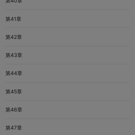
第40章
第41章
第42章
第43章
第44章
第45章
第46章
第47章