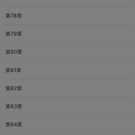
第78章
第79章
第80章
第81章
第82章
第83章
第84章