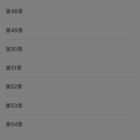
第48章
第49章
第50章
第51章
第52章
第53章
第54章