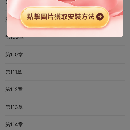
第107章
第108章
第109章
第110章
第111章
第112章
第113章
第114章