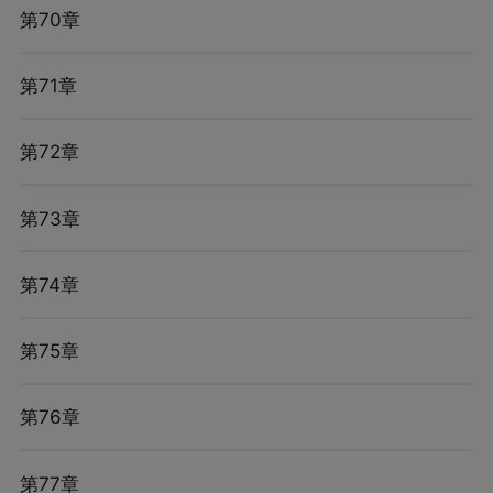
第70章
第71章
第72章
第73章
第74章
第75章
第76章
第77章