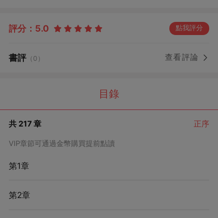
試圖搬空家產，喬玉先他們一步，開啟空間把洋樓老宅都
搬空！ 資本家小姐的身份，讓她被迫前去海島履行婚姻。
評分：
5.0
點我評分
被人嫌棄她嬌滴滴不會幹活？她智鬥極品無賴，手撕綠茶
白蓮花，徒手抓魚趕海秀翻全場！ 自然災害來襲，她靠空
書評
查看評論
間裡的糧食成全村希望！ 原以為冷麵硬漢丈夫會因為她的
（0）
身份不待見她，誰承想，男人婚後將她寵上天。
目錄
共 217 章
正序
VIP章節可通過金幣購買提前點讀
第1章
第2章