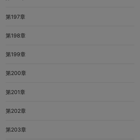
第197章
第198章
第199章
第200章
第201章
第202章
第203章