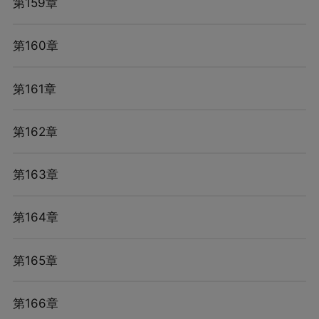
第159章
第160章
第161章
第162章
第163章
第164章
第165章
第166章