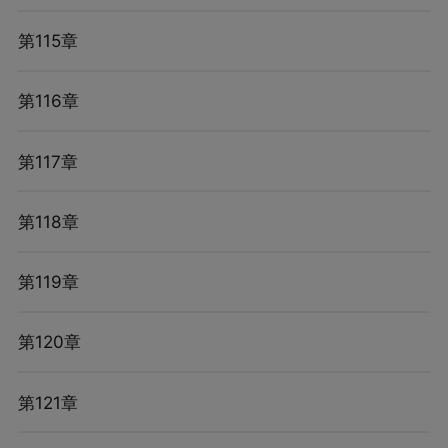
第115章
第116章
第117章
第118章
第119章
第120章
第121章