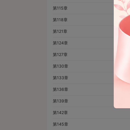
第115章
第118章
第121章
第124章
第127章
第130章
第133章
第136章
第139章
第142章
第145章