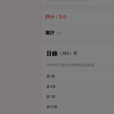
評分：
5.0
書評
（0）
目錄
（380）章
VIP章節可通過金幣購買提前點讀
第1章
第4章
第7章
第10章