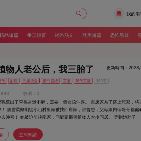
我的消
精品短篇
番茄短篇
網絡熱文
耽美短篇
恐怖懸疑
植物人老公后，我三胎了
更新時間：2026/6/
現代
甜寵
先婚後愛
豪門霸總
言情
現代言情
380章
888
收藏：0
龍戰擎出了車禍昏迷不醒，需要一個女孩沖喜。 而唐家為了搭上龍家，將
擎！ 唐雪柔剛剛從小山村里頭被找回唐家，誰曾想，父母跟四個哥哥都偏
金去沖喜！ 她被迫前往龍家，同龍家那個植物人大少同居。 等到她肚子
含笑的霸道男人。 說好的不孕不育的植物人呢？ 她肚子里頭的三個小包子
高隆起的肚子，笑意深不可測！ 一籠不夠，再來三個！
架
立即閱讀