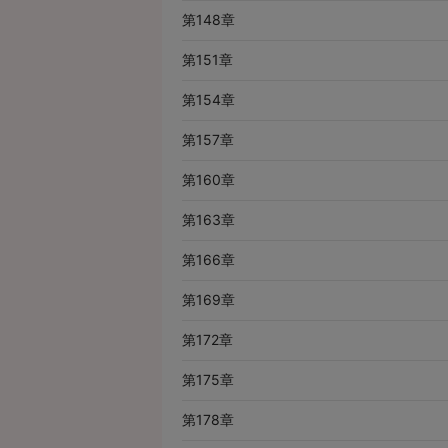
第148章
第151章
第154章
第157章
第160章
第163章
第166章
第169章
第172章
第175章
第178章