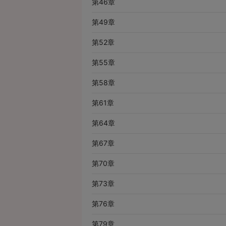
第46章
第49章
第52章
第55章
第58章
第61章
第64章
第67章
第70章
第73章
第76章
第79章