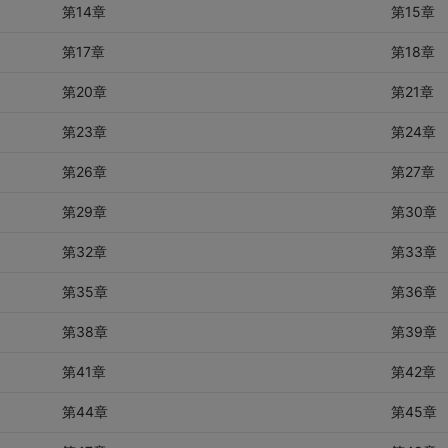
第14章
第15章
第17章
第18章
第20章
第21章
第23章
第24章
第26章
第27章
第29章
第30章
第32章
第33章
第35章
第36章
第38章
第39章
第41章
第42章
第44章
第45章