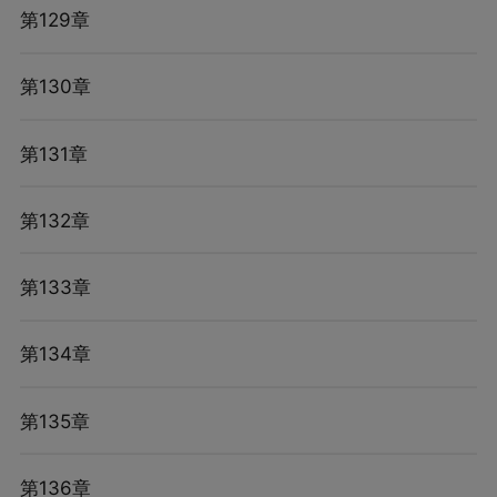
第129章
第130章
第131章
第132章
第133章
第134章
第135章
第136章