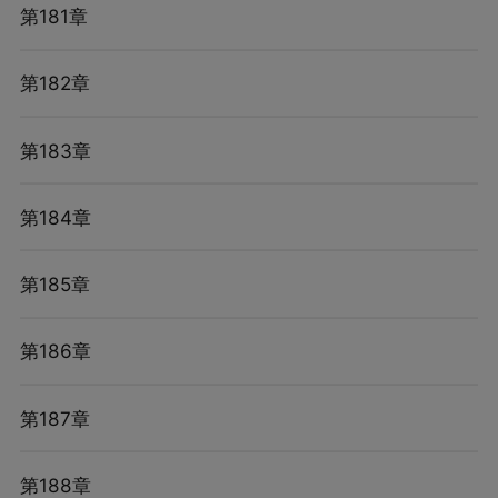
第181章
第182章
第183章
第184章
第185章
第186章
第187章
第188章