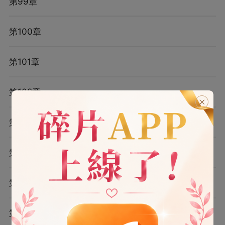
第99章
第100章
第101章
第102章
第103章
第104章
第105章
第106章