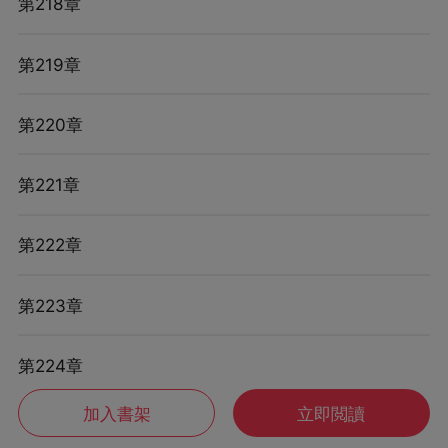
第218章
第219章
第220章
第221章
第222章
第223章
第224章
加入書架
立即閲讀
第225章