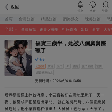
返回
消息
客服
登录
首頁
會員短篇
精品短篇
網絡熱文
耽美短篇
恐
全部
會員短篇
追妻火葬場
打臉虐渣
出軌
爽文
大女
福寶三歲半，她被八個舅舅團
寵了
萌漢子
已完結
萌寶
現代
團寵
豪門霸總
言情
HE
網路獨家熱文
更新時間：2026/6/4 9:13:59
后媽從樓梯上摔跤流產，小粟寶被罰在雪地里跪了一天一
夜，被當成掃把星趕出家門。 就在她將死時，八個霸總舅
舅趕到，把小粟寶抱在懷里！ 大舅舅面色冰寒：天涼了，