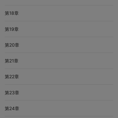
第18章
第19章
第20章
第21章
第22章
第23章
第24章