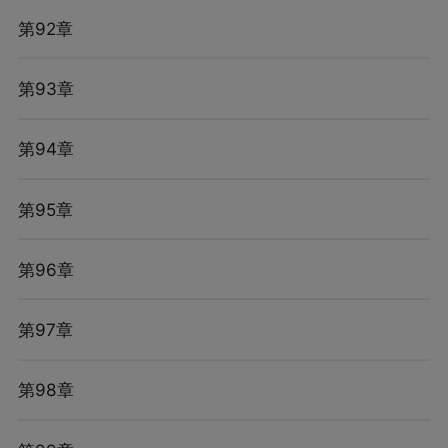
第92章
第93章
第94章
第95章
第96章
第97章
第98章