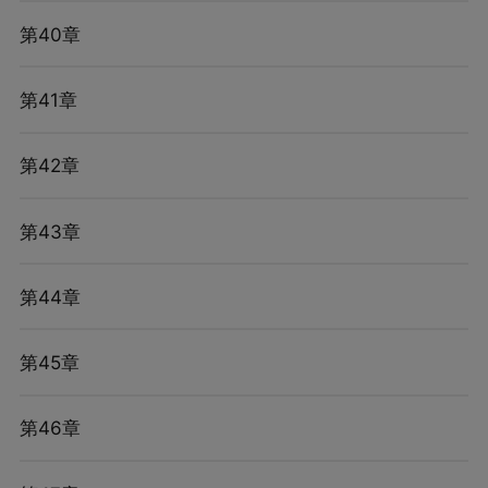
第40章
第41章
第42章
第43章
第44章
第45章
第46章