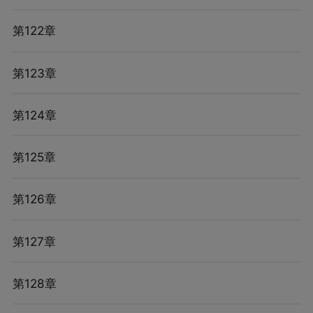
第122章
第123章
第124章
第125章
第126章
第127章
第128章