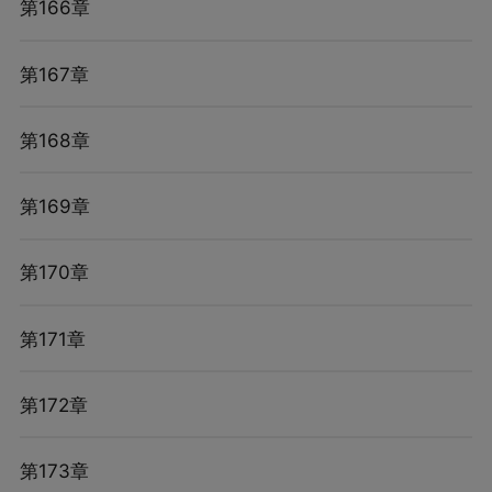
第166章
第167章
第168章
第169章
第170章
第171章
第172章
第173章