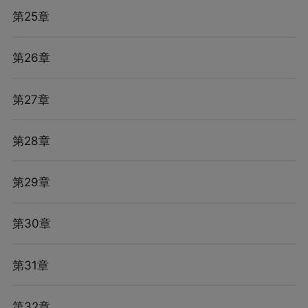
第25章
第26章
第27章
第28章
第29章
第30章
第31章
第32章