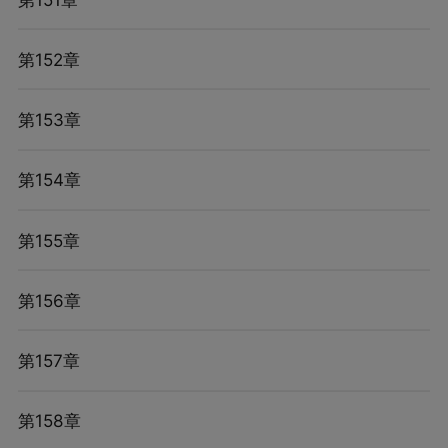
第152章
第153章
第154章
第155章
第156章
第157章
第158章