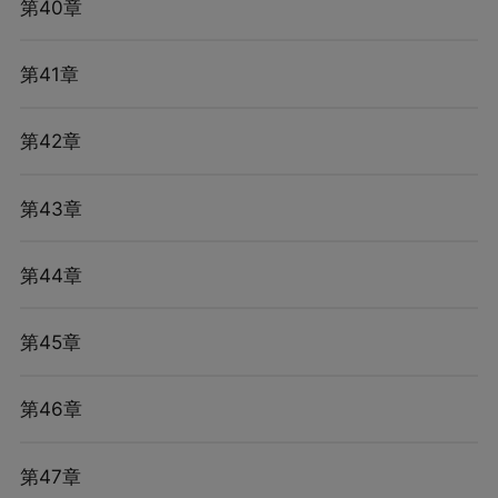
第40章
第41章
第42章
第43章
第44章
第45章
第46章
第47章