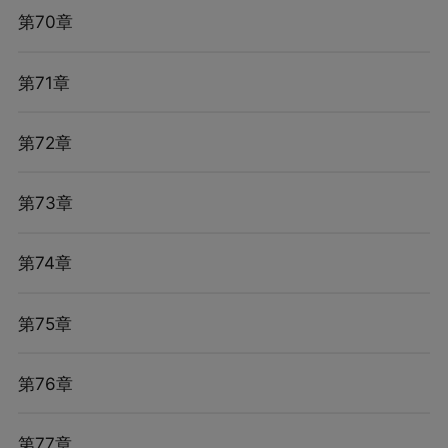
第70章
第71章
第72章
第73章
第74章
第75章
第76章
第77章