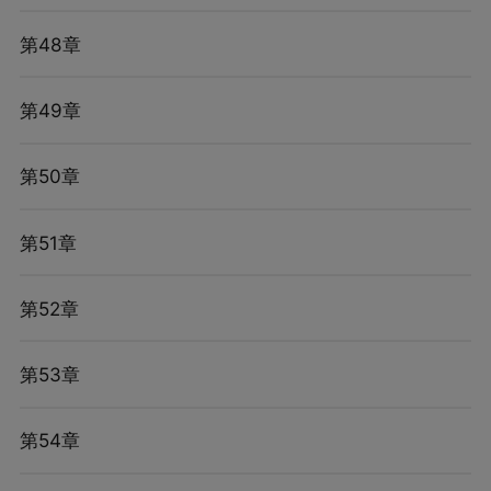
第48章
第49章
第50章
第51章
第52章
第53章
第54章