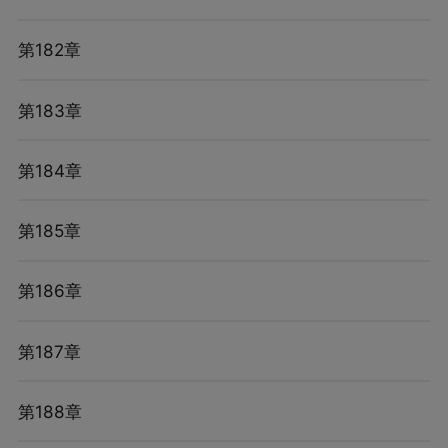
第182章
第183章
第184章
第185章
第186章
第187章
第188章