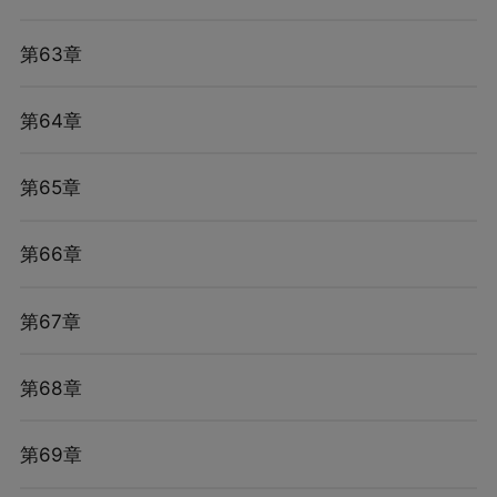
第63章
第64章
第65章
第66章
第67章
第68章
第69章