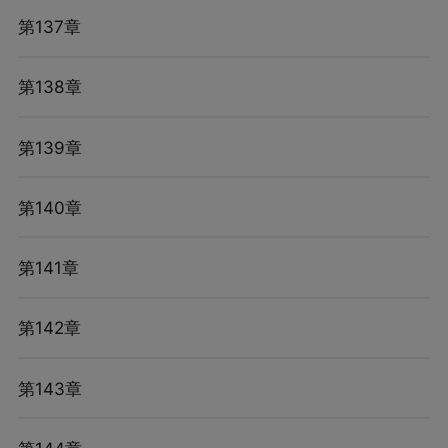
第137章
第138章
第139章
第140章
第141章
第142章
第143章