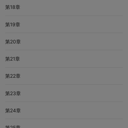
第18章
第19章
第20章
第21章
第22章
第23章
第24章
第25章