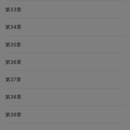
第33章
第34章
第35章
第36章
第37章
第38章
第39章