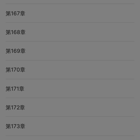
第167章
第168章
第169章
第170章
第171章
第172章
第173章