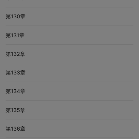
第130章
第131章
第132章
第133章
第134章
第135章
第136章