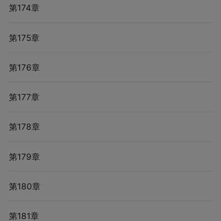
第174章
第175章
第176章
第177章
第178章
第179章
第180章
第181章