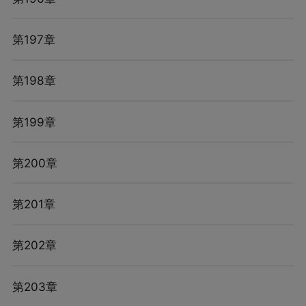
第197章
第198章
第199章
第200章
第201章
第202章
第203章