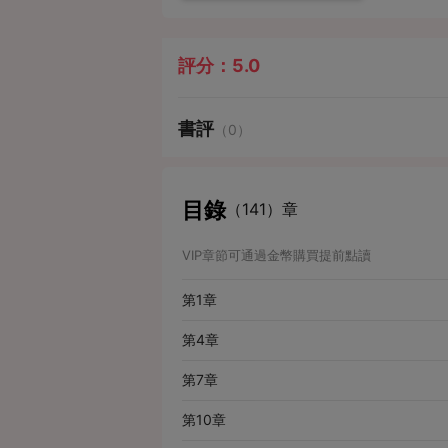
評分：
5.0
書評
（0）
目錄
（141）章
VIP章節可通過金幣購買提前點讀
第1章
第4章
第7章
第10章