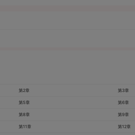
第2章
第3章
第5章
第6章
第8章
第9章
第11章
第12章