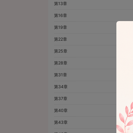
第13章
第16章
第19章
第22章
第25章
第28章
第31章
第34章
第37章
第40章
第43章