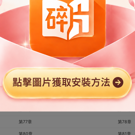
第47章
第48章
第50章
第51章
第53章
第54章
第56章
第57章
第59章
第60章
第62章
第63章
第65章
第66章
第68章
第69章
第71章
第72章
第74章
第75章
第77章
第78章
第80章
第81章