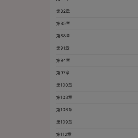
第82章
第85章
第88章
第91章
第94章
第97章
第100章
第103章
第106章
第109章
第112章