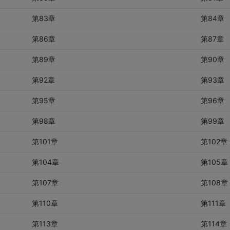
第83章
第84章
第86章
第87章
第89章
第90章
第92章
第93章
第95章
第96章
第98章
第99章
第101章
第102章
第104章
第105章
第107章
第108章
第110章
第111章
第113章
第114章