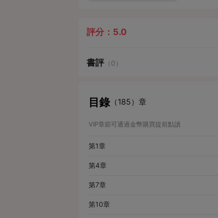
評分：
5.0
書評
（0）
目錄
（185）章
VIP章節可通過金幣購買提前點讀
第1章
第4章
第7章
第10章