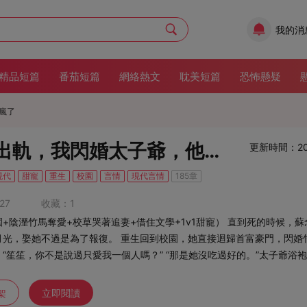
我的消
精品短篇
番茄短篇
網絡熱文
耽美短篇
恐怖懸疑
瘋了
校草出軌，我閃婚太子爺，他瘋了
更新時間：2026
現代
甜寵
重生
校園
言情
現代言情
185章
27
收藏：1
+陰溼竹馬奪愛+校草哭著追妻+借住文學+1v1甜寵） 直到死的時候，
月光，娶她不過是為了報復。 重生回到校園，她直接迴歸首富豪門，閃婚
，“笙笙，你不是說過只愛我一個人嗎？” “那是她沒吃過好的。”太子爺
的耳朵，“現在吃到了……” 蘇念笙耳朵紅了。 相識多年，她才知道自己
起來有多麼可怕。
架
立即閱讀