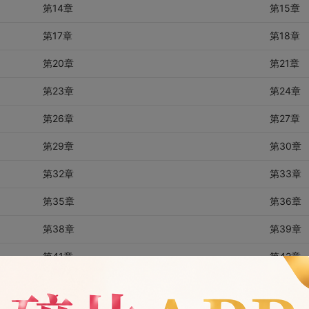
第14章
第15章
第17章
第18章
第20章
第21章
第23章
第24章
第26章
第27章
第29章
第30章
第32章
第33章
第35章
第36章
第38章
第39章
第41章
第42章
第44章
第45章