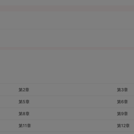
第2章
第3章
第5章
第6章
第8章
第9章
第11章
第12章