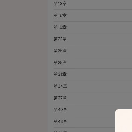
第13章
第16章
第19章
第22章
第25章
第28章
第31章
第34章
第37章
第40章
第43章