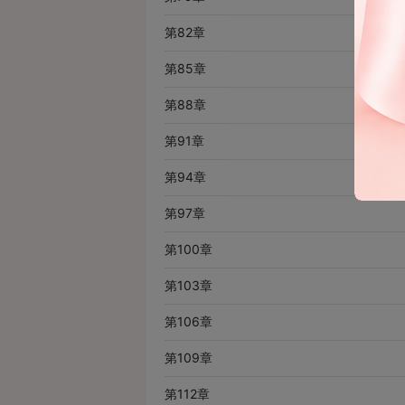
第82章
第85章
第88章
第91章
第94章
第97章
第100章
第103章
第106章
第109章
第112章