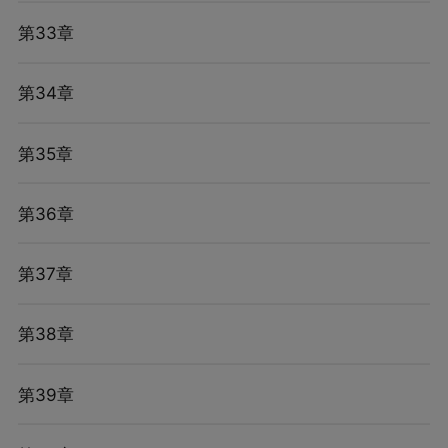
第33章
第34章
第35章
第36章
第37章
第38章
第39章