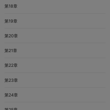
第18章
第19章
第20章
第21章
第22章
第23章
第24章
第25章