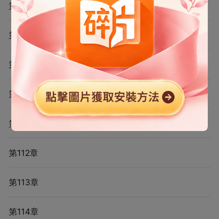
第107章
第108章
第109章
第110章
第111章
第112章
第113章
第114章