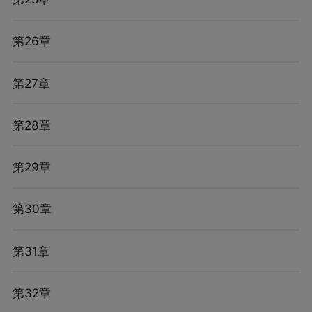
第26章
第27章
第28章
第29章
第30章
第31章
第32章