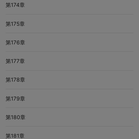
第174章
第175章
第176章
第177章
第178章
第179章
第180章
第181章