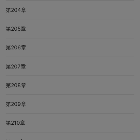
第204章
第205章
第206章
第207章
第208章
第209章
第210章