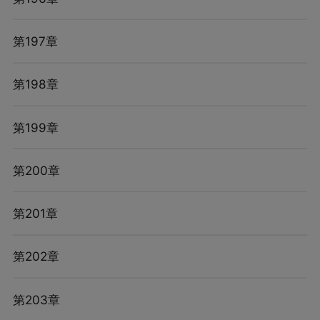
第197章
第198章
第199章
第200章
第201章
第202章
第203章