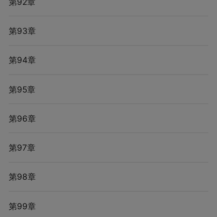
第92章
第93章
第94章
第95章
第96章
第97章
第98章
第99章