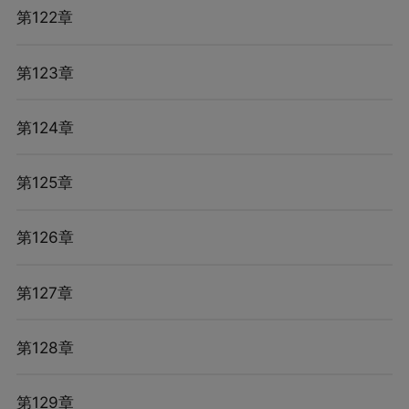
第122章
第123章
第124章
第125章
第126章
第127章
第128章
第129章