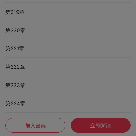
第219章
第220章
第221章
第222章
第223章
第224章
第225章
加入書架
立即閲讀