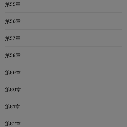
第55章
第56章
第57章
第58章
第59章
第60章
第61章
第62章