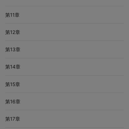
第11章
第12章
第13章
第14章
第15章
第16章
第17章