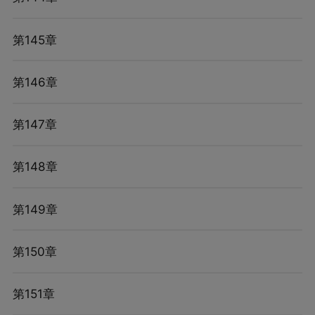
第145章
第146章
第147章
第148章
第149章
第150章
第151章