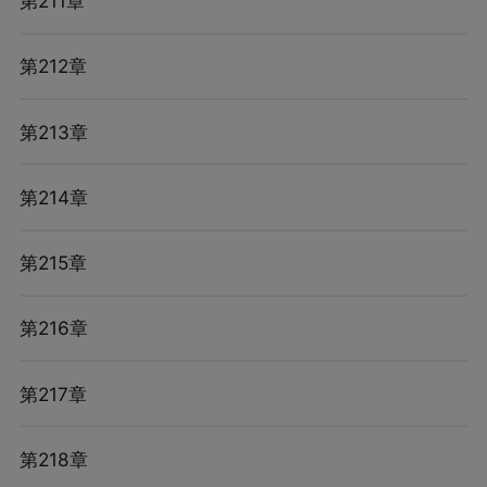
第211章
第212章
第213章
第214章
第215章
第216章
第217章
第218章