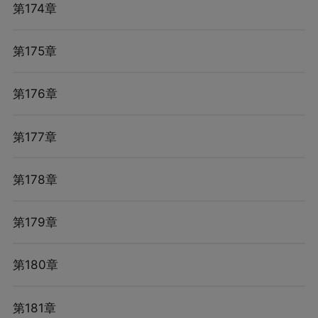
第174章
第175章
第176章
第177章
第178章
第179章
第180章
第181章