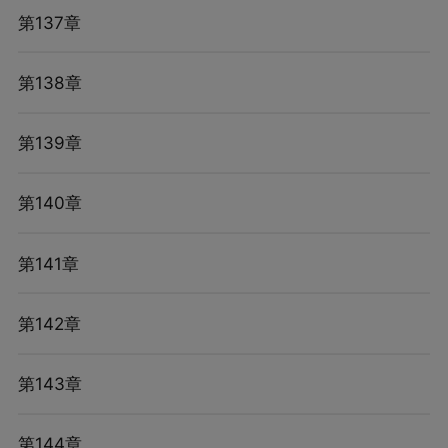
第137章
第138章
第139章
第140章
第141章
第142章
第143章
第144章