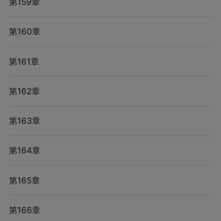
第159章
第160章
第161章
第162章
第163章
第164章
第165章
第166章