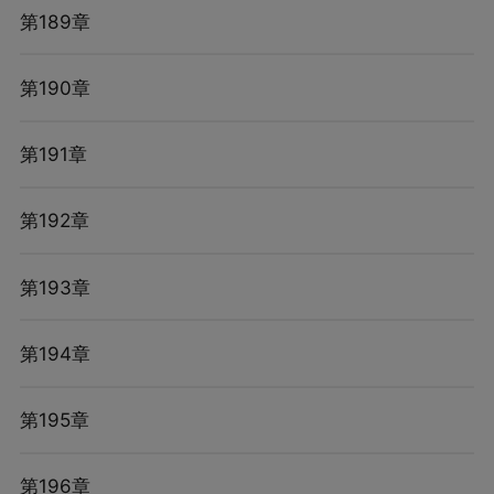
第189章
第190章
第191章
第192章
第193章
第194章
第195章
第196章