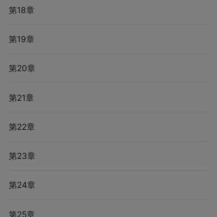
第18章
第19章
第20章
第21章
第22章
第23章
第24章
第25章