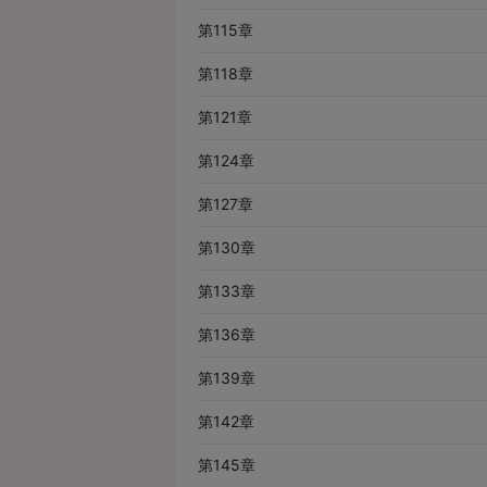
第115章
第118章
第121章
第124章
第127章
第130章
第133章
第136章
第139章
第142章
第145章