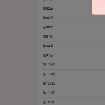
第82章
第85章
第88章
第91章
第94章
第97章
第100章
第103章
第106章
第109章
第112章