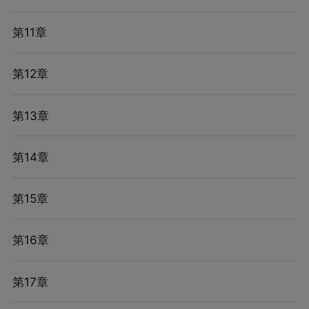
第11章
第12章
第13章
第14章
第15章
第16章
第17章