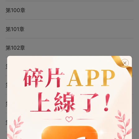
第100章
第101章
第102章
第103章
第104章
第105章
第106章