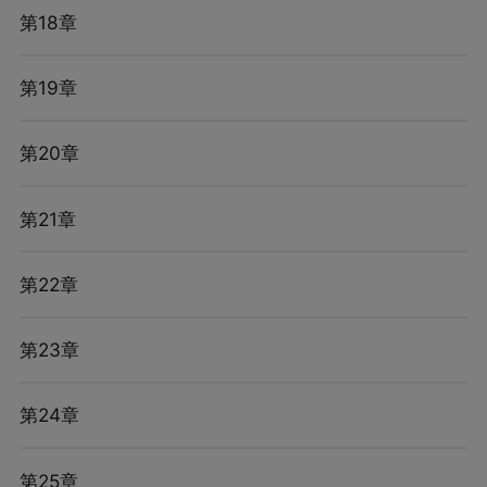
第18章
第19章
第20章
第21章
第22章
第23章
第24章
第25章