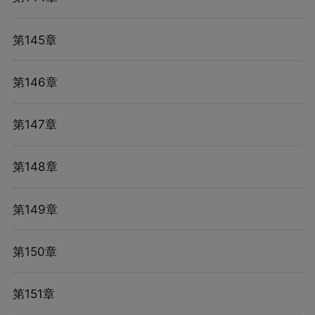
第145章
第146章
第147章
第148章
第149章
第150章
第151章