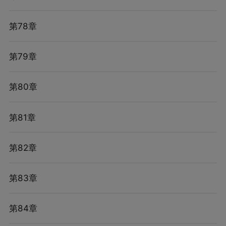
第78章
第79章
第80章
第81章
第82章
第83章
第84章