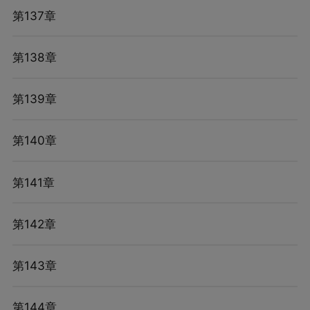
第137章
第138章
第139章
第140章
第141章
第142章
第143章
第144章