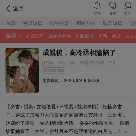
返回
消息
客服
登录
首頁
會員短篇
精品短篇
網絡熱文
耽美短篇
恐
全部
會員短篇
追妻火葬場
打臉虐渣
出軌
爽文
大女
成親後，高冷丞相淪陷了
已完結
古代
甜寵
穿書
先婚後愛
言情
網路獨家熱文
更新時間：2026/6/4 9:59:38
【穿書+甜爽+先婚後愛+日常風+雙潔專情】 杜楠穿書
了，穿成了京城中大商賈家的病嬌嫡女雲舒月，三日後，
她嫁給了當朝一品丞相爺蔣承遠。 妥妥的炮灰女配！ 這個
故事她看了一大半，雲舒月並不是蔣承遠的白月光，之所