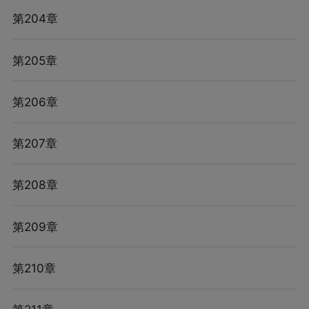
第204章
第205章
第206章
第207章
第208章
第209章
第210章