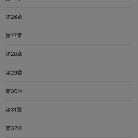
第26章
第27章
第28章
第29章
第30章
第31章
第32章