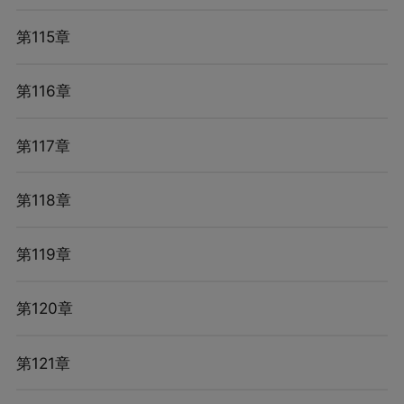
第115章
第116章
第117章
第118章
第119章
第120章
第121章