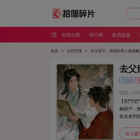
全部分類
排行榜
會員短篇
會員短篇
首頁
古代言情
去父留子，我渣的男人是絕嗣
精品短篇
番茄短篇
已完結
網絡熱文
閱讀：36
耽美短篇
【宮鬥宅
恐怖懸疑
她絕戶，
孜送進刑
懸疑恐怖
我們再續
子。”秦
加入書
下成全。”