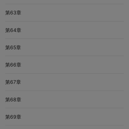
第63章
第64章
第65章
第66章
第67章
第68章
第69章