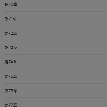
第70章
第71章
第72章
第73章
第74章
第75章
第76章
第77章