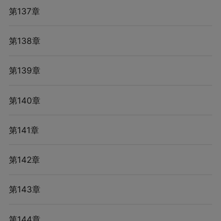
第137章
第138章
第139章
第140章
第141章
第142章
第143章
第144章