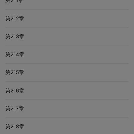
第211章
第212章
第213章
第214章
第215章
第216章
第217章
第218章