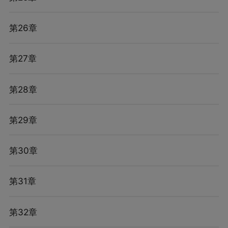
第26章
第27章
第28章
第29章
第30章
第31章
第32章