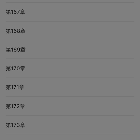
第167章
第168章
第169章
第170章
第171章
第172章
第173章