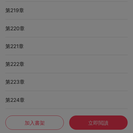
第219章
第220章
第221章
第222章
第223章
第224章
第225章
加入書架
立即閲讀