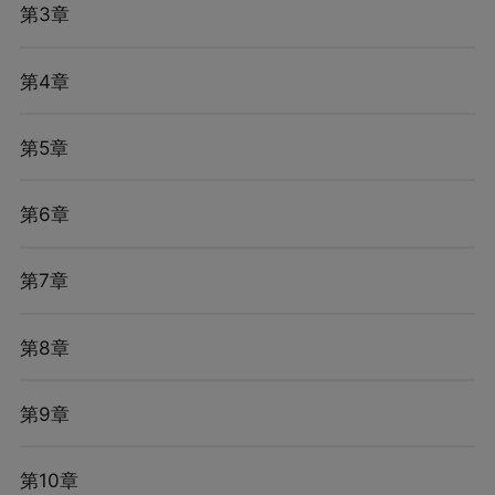
第3章
第4章
第5章
第6章
第7章
第8章
第9章
第10章