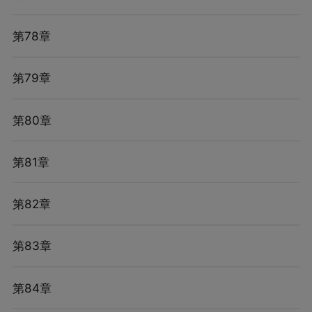
第78章
第79章
第80章
第81章
第82章
第83章
第84章