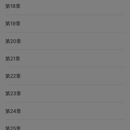
第18章
第19章
第20章
第21章
第22章
第23章
第24章
第25章