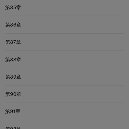
第85章
第86章
第87章
第88章
第89章
第90章
第91章
第92章