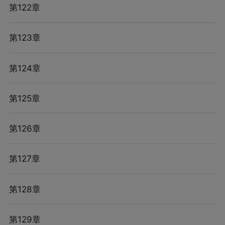
第122章
第123章
第124章
第125章
第126章
第127章
第128章
第129章