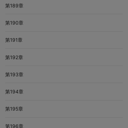
第189章
第190章
第191章
第192章
第193章
第194章
第195章
第196章