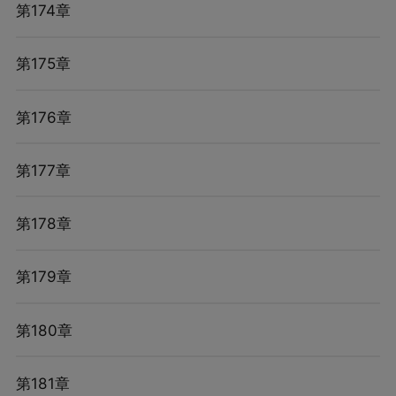
第174章
第175章
第176章
第177章
第178章
第179章
第180章
第181章