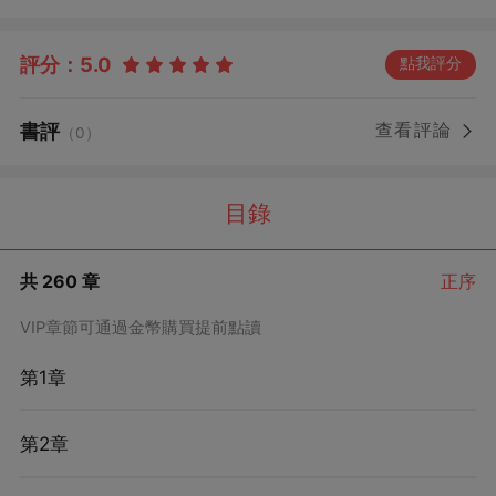
還在上岸後先斬意中人，折磨她死後吞併了蔣玥的嫁妝。
秉承著“我不好過，大家都別想好過”的原則，蔣玥直接踩
評分：
5.0
點我評分
著渣男往上爬。 既然你喜歡狀人設，那就索性撕破他的臉
皮，帶著美美的嫁妝和離！ 說到招贅婿，蔣玥看著面前身
書評
查看評論
強體壯的糙漢打起了注意。 “哎，我給你錢票，你給我幹活
（0）
怎麼樣？” 糙漢沉默寡言不做聲，蔣玥又將目光投向了其他
人。 嘿！上門男人這麼多，又不是非得靠他。
目錄
共 260 章
正序
VIP章節可通過金幣購買提前點讀
第1章
第2章