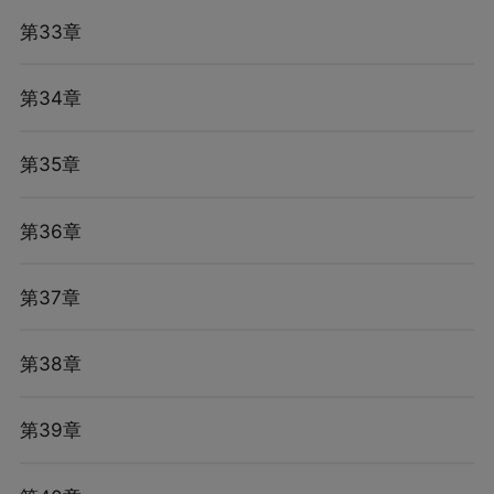
第33章
第34章
第35章
第36章
第37章
第38章
第39章