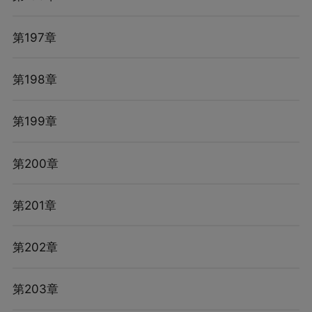
第197章
第198章
第199章
第200章
第201章
第202章
第203章