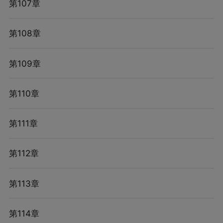
第107章
第108章
第109章
第110章
第111章
第112章
第113章
第114章