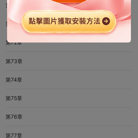
第70章
第71章
第72章
第73章
第74章
第75章
第76章
第77章