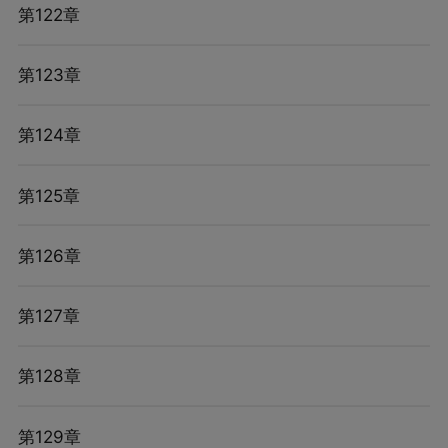
第122章
第123章
第124章
第125章
第126章
第127章
第128章
第129章