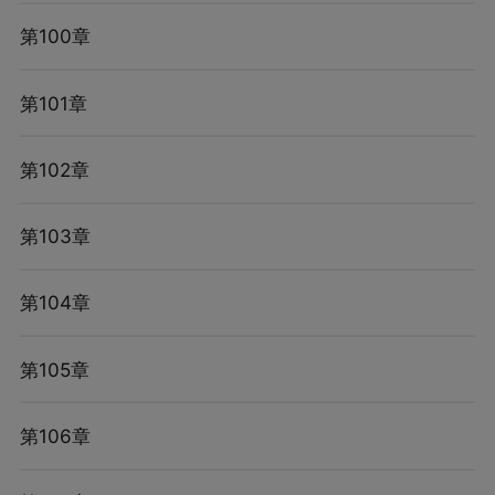
第100章
第101章
第102章
第103章
第104章
第105章
第106章