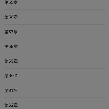
第55章
第56章
第57章
第58章
第59章
第60章
第61章
第62章