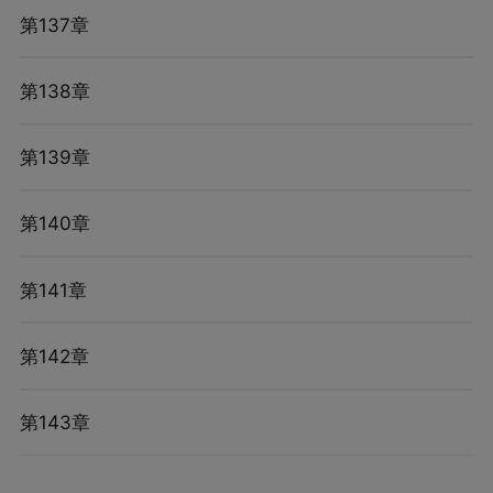
第137章
第138章
第139章
第140章
第141章
第142章
第143章