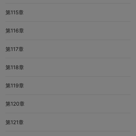
第115章
第116章
第117章
第118章
第119章
第120章
第121章