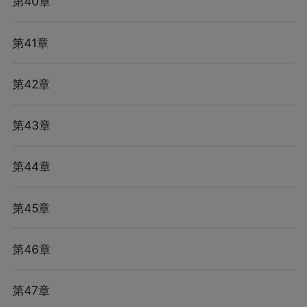
第40章
第41章
第42章
第43章
第44章
第45章
第46章
第47章