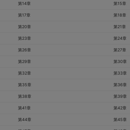
第14章
第15章
第17章
第18章
第20章
第21章
第23章
第24章
第26章
第27章
第29章
第30章
第32章
第33章
第35章
第36章
第38章
第39章
第41章
第42章
第44章
第45章