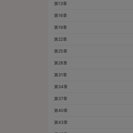
第13章
第16章
第19章
第22章
第25章
第28章
第31章
第34章
第37章
第40章
第43章