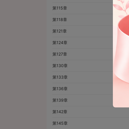
第115章
第118章
第121章
第124章
第127章
第130章
第133章
第136章
第139章
第142章
第145章