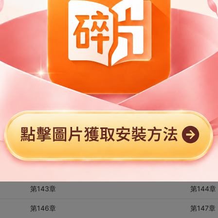
第116章
第117章
第119章
第120章
第122章
第123章
第125章
第126章
第128章
第129章
第131章
第132章
第134章
第135章
第137章
第138章
第140章
第141章
第143章
第144章
第146章
第147章