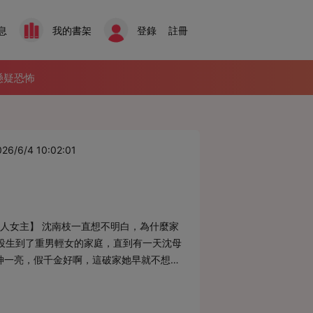
息
我的書架
登錄
註冊
懸疑恐怖
/6/4 10:02:01
美人女主】 沈南枝一直想不明白，為什麼家
投生到了重男輕女的家庭，直到有一天沈母
眼神一亮，假千金好啊，這破家她早就不想呆
外掛，離開這個家之前收收收，但凡是暗地裡
家人用過的破衣爛櫃的，她燒火都嫌有味。
本是為了過渡一下，不成想竟然在插隊的地