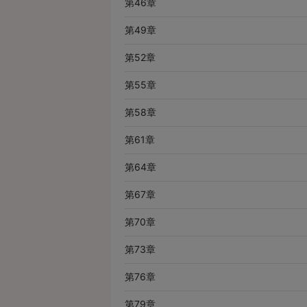
第46章
第49章
第52章
第55章
第58章
第61章
第64章
第67章
第70章
第73章
第76章
第79章