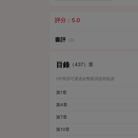
方遇到了
孩。 一
評分：
5.0
青野已經
書評
（0）
目錄
（437）章
VIP章節可通過金幣購買提前點讀
第1章
第4章
第7章
第10章