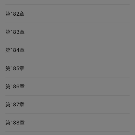
第182章
第183章
第184章
第185章
第186章
第187章
第188章