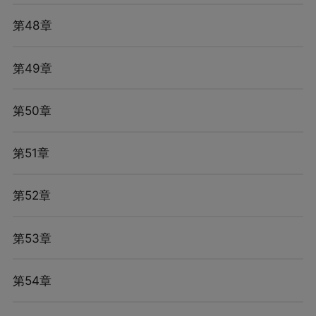
第48章
第49章
第50章
第51章
第52章
第53章
第54章