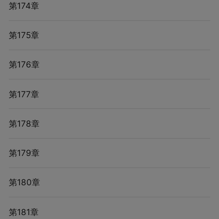
第174章
第175章
第176章
第177章
第178章
第179章
第180章
第181章