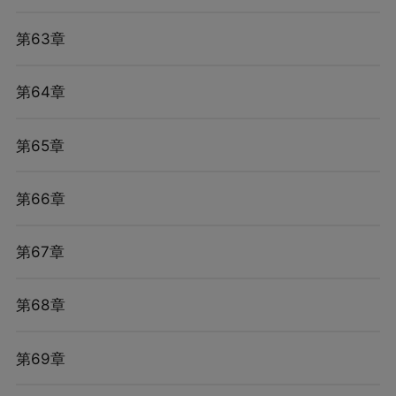
第63章
第64章
第65章
第66章
第67章
第68章
第69章