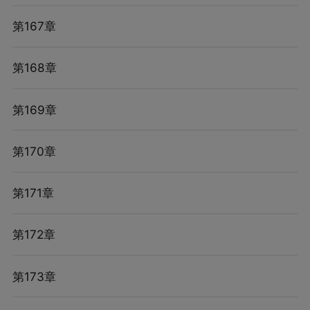
第167章
第168章
第169章
第170章
第171章
第172章
第173章