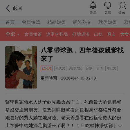
返回
消息
客服
登录
首頁
會員短篇
精品短篇
網絡熱文
耽美短篇
恐
全部
會員短篇
追妻火葬場
打臉虐渣
出軌
爽文
大女
八零帶球跑，四年後孩親爹找
來了
已完結
年代文
先婚後愛
穿越
言情
年代文
更新時間：2026/6/4 10:02:10
醫學世家傳承人沈予歡見義勇為而亡，死前最大的遺憾就
是沒交過男朋友。沒想到睜眼就看到長相身材都格外符合
她喜好的男人躺在她身邊。老天爺是看在她捨命救人的份
上在夢中給她滿足願望來了啊？！！！ 吃幹抹淨後卻發現