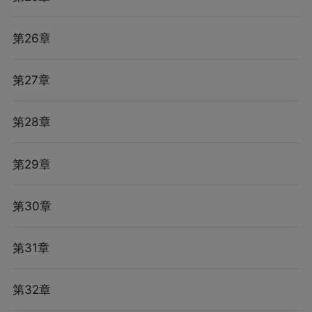
第26章
第27章
第28章
第29章
第30章
第31章
第32章