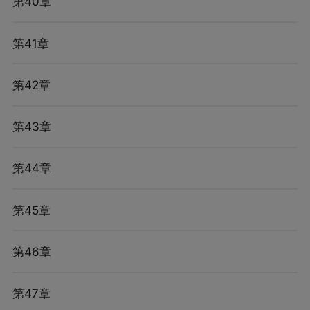
第40章
第41章
第42章
第43章
第44章
第45章
第46章
第47章