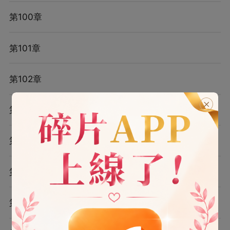
第100章
第101章
第102章
第103章
第104章
第105章
第106章