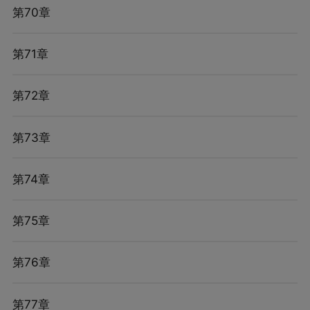
第70章
第71章
第72章
第73章
第74章
第75章
第76章
第77章