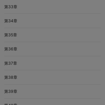
第33章
第34章
第35章
第36章
第37章
第38章
第39章