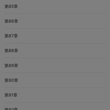
第85章
第86章
第87章
第88章
第89章
第90章
第91章
第92章