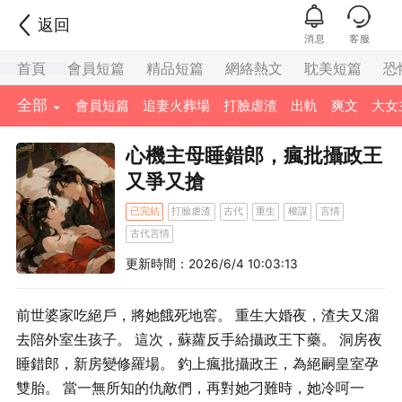
返回
消息
客服
首頁
會員短篇
精品短篇
網絡熱文
耽美短篇
恐
全部
會員短篇
追妻火葬場
打臉虐渣
出軌
爽文
大女
心機主母睡錯郎，瘋批攝政王
又爭又搶
已完結
打臉虐渣
古代
重生
權謀
言情
古代言情
更新時間：2026/6/4 10:03:13
前世婆家吃絕戶，將她餓死地窖。 重生大婚夜，渣夫又溜
去陪外室生孩子。 這次，蘇蘿反手給攝政王下藥。 洞房夜
睡錯郎，新房變修羅場。 釣上瘋批攝政王，為絕嗣皇室孕
雙胎。 當一無所知的仇敵們，再對她刁難時，她冷呵一