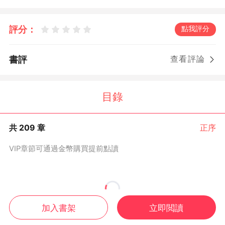
聲： “全都跪下！” 搖身一變，細腰孕肚，被那冷血攝政王
擁進懷、寵入骨。 起初他們欺她父兄死絕。 之後，所有人
評分：
點我評分
忌憚跪拜：“見過攝政王妃” 最後，滿門侯府惶恐磕頭： “參
見皇后娘娘，娘娘千歲千歲千千歲！” 把玩掌中鳳印的蘇蘿
書評
查看評論
冷笑： “全都殺了。” * 史上最殘暴的攝政王，信奉的只有
殺戮。 他一心功績，從無兒女情長。 女人于他眼中，不過
是個消遣玩意。 直到碰見香嬌玉軟的蘇蘿，雖一眼就看穿
目錄
她那點把戲，但還是： 上了癮，戒不掉。
共 209 章
正序
VIP章節可通過金幣購買提前點讀
目錄加載中...
加入書架
立即閲讀