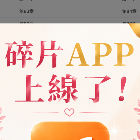
第83章
第84章
第86章
第87章
第89章
第90章
第92章
第93章
第95章
第96章
第98章
第99章
第101章
第102章
第104章
第105章
第107章
第108章
第110章
第111章
第113章
第114章