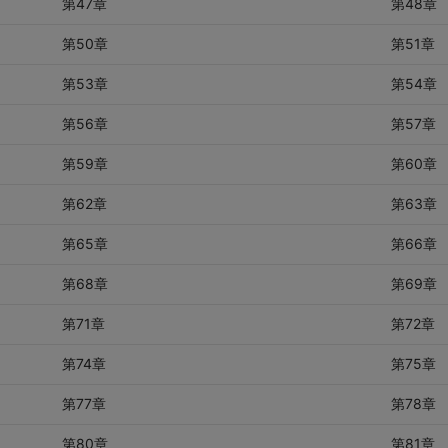
第47章
第48章
第50章
第51章
第53章
第54章
第56章
第57章
第59章
第60章
第62章
第63章
第65章
第66章
第68章
第69章
第71章
第72章
第74章
第75章
第77章
第78章
第80章
第81章