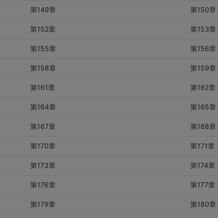
第149章
第150章
第152章
第153章
第155章
第156章
第158章
第159章
第161章
第162章
第164章
第165章
第167章
第168章
第170章
第171章
第173章
第174章
第176章
第177章
第179章
第180章