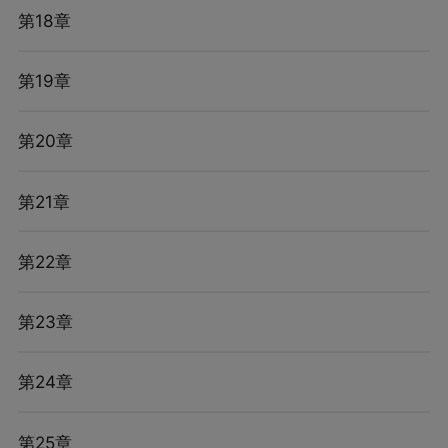
第18章
第19章
第20章
第21章
第22章
第23章
第24章
第25章