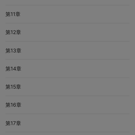
第11章
第12章
第13章
第14章
第15章
第16章
第17章