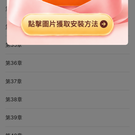
第33章
第34章
第35章
第36章
第37章
第38章
第39章