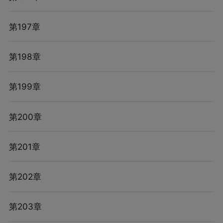
第197章
第198章
第199章
第200章
第201章
第202章
第203章