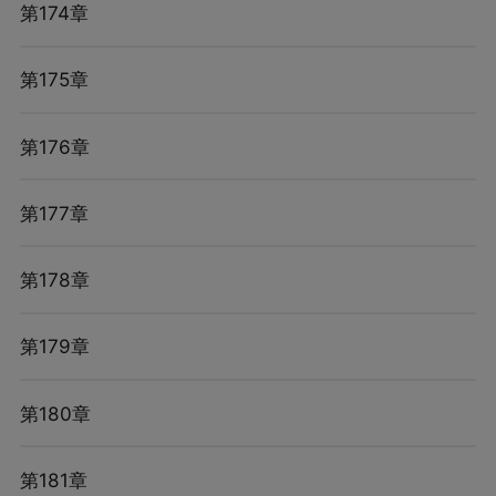
第174章
第175章
第176章
第177章
第178章
第179章
第180章
第181章