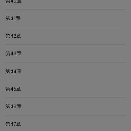
第40章
第41章
第42章
第43章
第44章
第45章
第46章
第47章