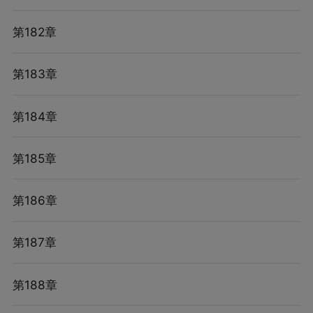
第182章
第183章
第184章
第185章
第186章
第187章
第188章