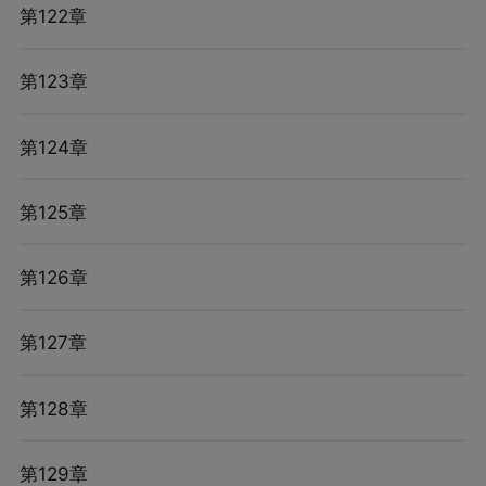
第122章
第123章
第124章
第125章
第126章
第127章
第128章
第129章