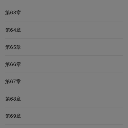
第63章
第64章
第65章
第66章
第67章
第68章
第69章