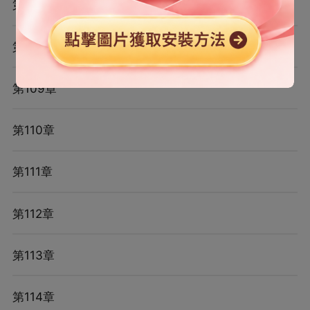
第107章
第108章
第109章
第110章
第111章
第112章
第113章
第114章