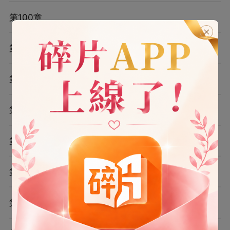
第100章
第101章
第102章
第103章
第104章
第105章
第106章