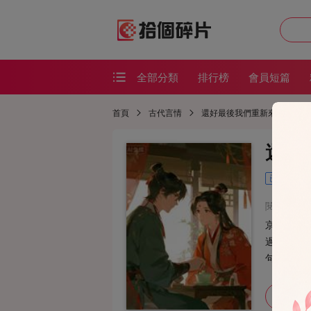
全部分類
排行榜
會員短篇
會員短篇
首頁
古代言情
還好最後我們重新來過
精品短篇
還好
番茄短篇
已完結
網絡熱文
閱讀：30
耽美短篇
京城。軍
恐怖懸疑
過長長的
句：“小
懸疑恐怖
幾次？” 
加入書