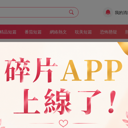
我的消
精品短篇
番茄短篇
網絡熱文
耽美短篇
恐怖懸疑
最後我們重新來過
更新時間：2026/6/4 10:04:5
古代
追妻火葬場
言情
古代言情
18章
09
收藏：0
巡鋪。隨著牢房門的緩緩拉開，頭扎高馬尾，身著利落男裝的沈芙走了出來。
甬道傳了過來，沈芙渾身一怔。 抬起頭，一不小心撞進傅宥鈞冷若冰霜的
叔。” 傅宥鈞陰沉著臉，丟給了衙役一袋銀錢。 等上了馬車，他緊繃著的
正在給自己倒茶的沈芙神色一滯，卻還是笑道：“不管幾次，小叔總會來的。
架
立即閱讀