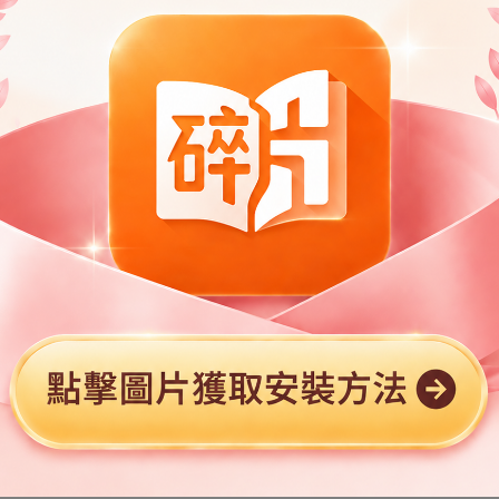
第2章
第3章
第5章
第6章
第8章
第9章
第11章
第12章