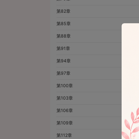
第82章
第85章
第88章
第91章
第94章
第97章
第100章
第103章
第106章
第109章
第112章