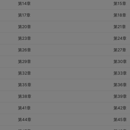
第14章
第15章
第17章
第18章
第20章
第21章
第23章
第24章
第26章
第27章
第29章
第30章
第32章
第33章
第35章
第36章
第38章
第39章
第41章
第42章
第44章
第45章