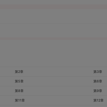
“瑤華，當我的皇后，與我共治這天下，可好？”
第2章
第3章
第5章
第6章
第8章
第9章
第11章
第12章