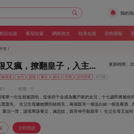
我的消
精品短篇
番茄短篇
網絡熱文
耽美短篇
恐怖懸疑
中宮！
嫡女狠又瘋，撩翻皇子，入主中宮！
更新時間：2026
打臉虐渣
古代
甜寵
重生
復仇
言情
古代言情
573章
61
收藏：0
謝瑤華一出生就被調包，從侯府千金成為獵戶家的女兒，十七歲即將被侯
名聲盡失。 生父生母嫌她髒拒絕相見，兩個親哥一個送白綾一個送毒酒，
。 重活一世，謝瑤華誅養父，滅惡奴，親哥伸手殺親哥！ 生父生母又如
 至于上輩子踩著她登上後位的假千金謝明珠，不急，她要將她捧得高高的
葬身之地！ 這一世，謝瑤華只為復仇而活，卻惹得清冷佛子動了心，亂了
架
立即閱讀
他埋屍，她要讓謝明珠從高處跌下粉身碎骨，他就搭好臺子讓她隆重登場盡