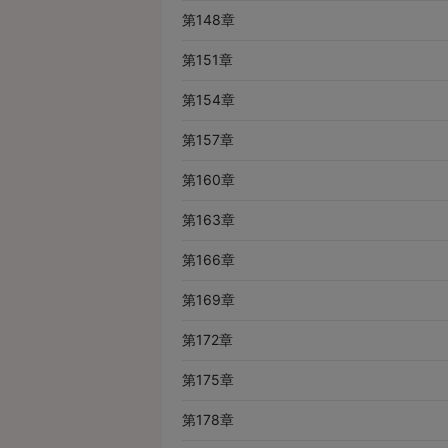
第148章
第151章
第154章
第157章
第160章
第163章
第166章
第169章
第172章
第175章
第178章