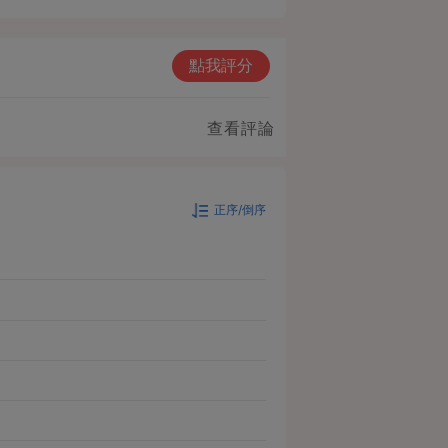
點我評分
查看評論
正序/倒序