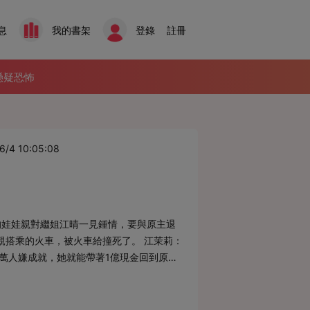
息
我的書架
登錄
註冊
懸疑恐怖
4 10:05:08
的娃娃親對繼姐江晴一見鍾情，要與原主退
親搭乘的火車，被火車給撞死了。 江茉莉：
萬人嫌成就，她就能帶著1億現金回到原來
轉一響外加500，婚後你的工資必須全部上
：“彩禮給你，工資也給你，但我不回家，
父母親戚介紹：“這是我丈夫，張家明。” 江