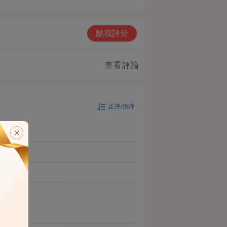
莉：！！！ —— 張家明談了個心儀對象，卻
 女人虛榮貪財，嬌柔造作，卻實在美麗。
點我評分
查看評論
正序/倒序