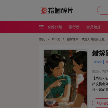
全部分類
排行榜
會員短篇
會員短篇
首頁
年代文
錯嫁隨軍，禁慾大佬寵妻上癮
精品短篇
錯嫁
番茄短篇
連載中
網絡熱文
閱讀：797
耽美短篇
【系統+
恐怖懸疑
婚改娶繼
好小眾的
懸疑恐怖
的世界當富
交，我不
加入書
你能接受嗎