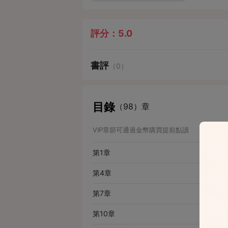
茉莉扭頭看
被娃娃親
評分：
5.0
陸鋮一不
書評
（0）
目錄
（98）章
VIP章節可通過金幣購買提前點讀
第1章
第4章
第7章
第10章