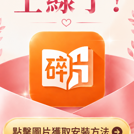
第14章
第15章
第17章
第18章
第20章
第21章
第23章
第24章
第26章
第27章
第29章
第30章
第32章
第33章
第35章
第36章
第38章
第39章
第41章
第42章
第44章
第45章