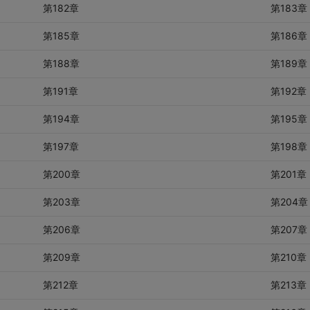
第182章
第183章
第185章
第186章
第188章
第189章
第191章
第192章
第194章
第195章
第197章
第198章
第200章
第201章
第203章
第204章
第206章
第207章
第209章
第210章
第212章
第213章