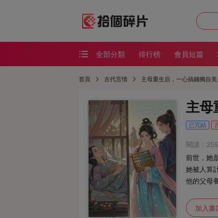
全部分類
排行榜
會員短篇
會員短篇
首頁
古代言情
主母重生后，一心搞錢獨自美
精品短篇
番茄短篇
已完結
網絡熱文
閱讀：259
耽美短篇
前世，她
恐怖懸疑
她被人算
他的父母
懸疑恐怖
頭，逍遙
開！莫挨
加入書
佛子殿下