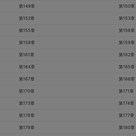
第149章
第150章
第152章
第153章
第155章
第156章
第158章
第159章
第161章
第162章
第164章
第165章
第167章
第168章
第170章
第171章
第173章
第174章
第176章
第177章
第179章
第180章