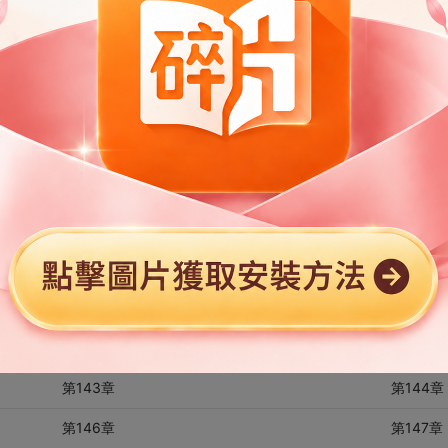
第116章
第117章
第119章
第120章
第122章
第123章
第125章
第126章
第128章
第129章
第131章
第132章
第134章
第135章
第137章
第138章
第140章
第141章
第143章
第144章
第146章
第147章