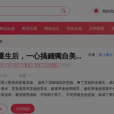
我的消
精品短篇
番茄短篇
網絡熱文
耽美短篇
恐怖懸疑
麗
主母重生后，一心搞錢獨自美麗
作者：
青上青云
古代
宮斗宅斗
重生
言情
古代言情
757章
035
收藏：1
是眾人眼里的惡毒堂妹， 逼死了溫順端莊的堂姐，奪了堂姐的未婚夫，成
計落水，背負著害死堂姐的罪名，嫁進寧遠侯府贖罪。 她在寧遠侯府當牛
養老送終，最后積勞成疾，不到四十而亡。 可死而復生的堂姐，卻成了齊
快活一輩子！ 臨死前，衛姮才得知真相！ 她死不瞑目！上天垂憐，讓她重
老子！” 衛妲一腳踹開了救她的齊君瑜， 這一世，她不要男人，不要成親
架
立即閱讀
，卻縷縷挑戰她的決心， "娘子，銀子要搞，我，你也順便搞一搞，好不好