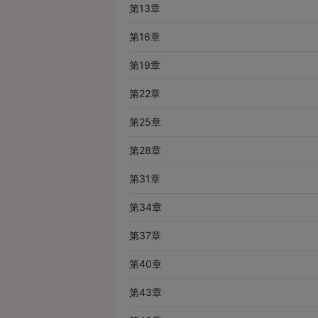
第13章
第16章
第19章
第22章
第25章
第28章
第31章
第34章
第37章
第40章
第43章