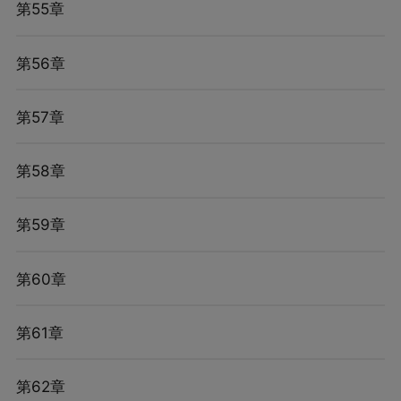
第55章
第56章
第57章
第58章
第59章
第60章
第61章
第62章