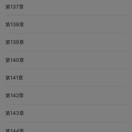
第137章
第138章
第139章
第140章
第141章
第142章
第143章
第144章