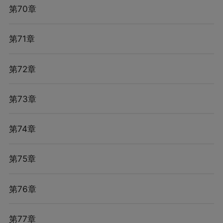
第70章
第71章
第72章
第73章
第74章
第75章
第76章
第77章