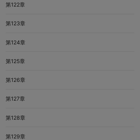
第122章
第123章
第124章
第125章
第126章
第127章
第128章
第129章