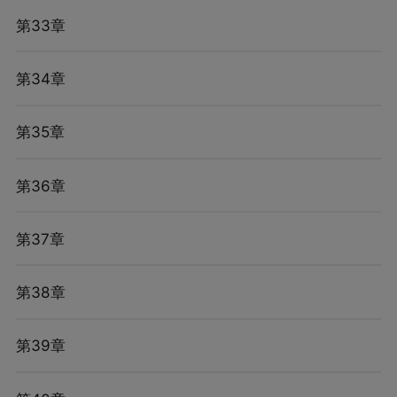
第33章
第34章
第35章
第36章
第37章
第38章
第39章