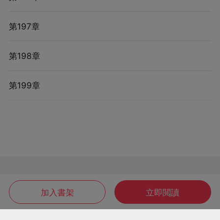
第197章
第198章
第199章
加入書架
立即閲讀