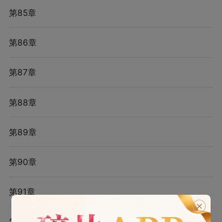
第85章
第86章
第87章
第88章
第89章
第90章
第91章
第92章