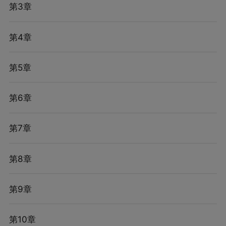
第3章
第4章
第5章
第6章
第7章
第8章
第9章
第10章