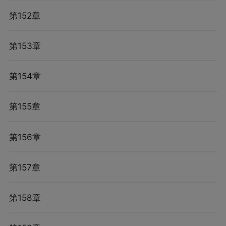
第152章
第153章
第154章
第155章
第156章
第157章
第158章