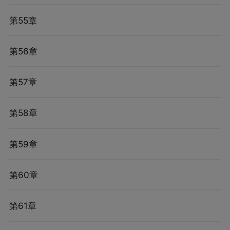
第55章
第56章
第57章
第58章
第59章
第60章
第61章