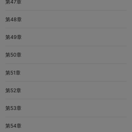
第47章
第48章
第49章
第50章
第51章
第52章
第53章
第54章