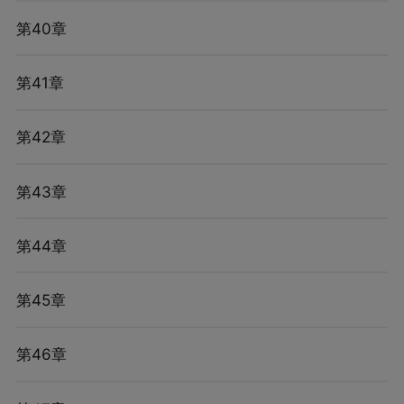
第40章
第41章
第42章
第43章
第44章
第45章
第46章