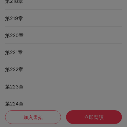
第218章
第219章
第220章
第221章
第222章
第223章
第224章
加入書架
立即閲讀
第225章