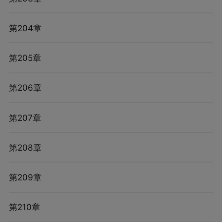
第204章
第205章
第206章
第207章
第208章
第209章
第210章