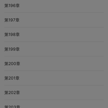
第196章
第197章
第198章
第199章
第200章
第201章
第202章
第203章