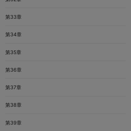
第33章
第34章
第35章
第36章
第37章
第38章
第39章