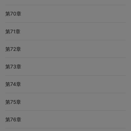
第70章
第71章
第72章
第73章
第74章
第75章
第76章