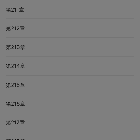
第211章
第212章
第213章
第214章
第215章
第216章
第217章