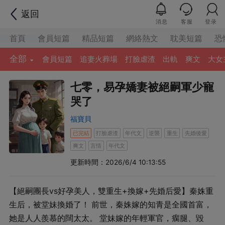
返回
消息
客服
登录
首頁
會員短篇
精品短篇
網絡熱文
耽美短篇
恐
全部
會員短篇
追妻火葬場
打臉虐渣
出軌
爽文
大女
七零，易孕嬌妻被絕嗣軍少寵
哭了
福寶貝
已完結
打臉虐渣
年代文
逆襲
重生
先婚後愛
爽文
言情
年代文
更新時間：2026/6/4 10:13:55
【絕嗣團長vs好孕美人，雙重生+換嫁+先婚后愛】秦姝重
生后，被堂妹換婚了！ 前世，秦姝嫁的知青是全國首富，
她是人人羨慕的闊太太。 堂妹嫁的年輕軍官，瘸腿、毀