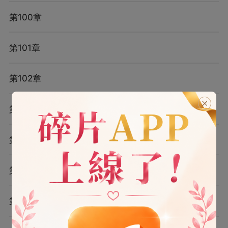
第100章
第101章
第102章
第103章
第104章
第105章
第106章