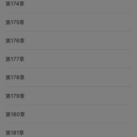
第174章
第175章
第176章
第177章
第178章
第179章
第180章
第181章