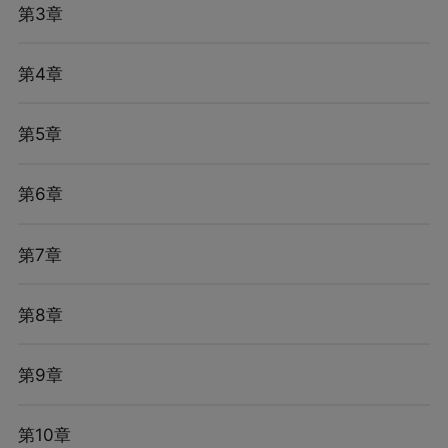
第3章
第4章
第5章
第6章
第7章
第8章
第9章
第10章