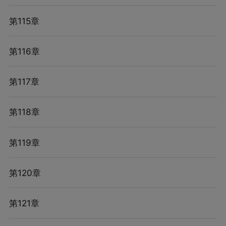
第115章
第116章
第117章
第118章
第119章
第120章
第121章