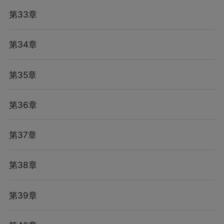
第33章
第34章
第35章
第36章
第37章
第38章
第39章