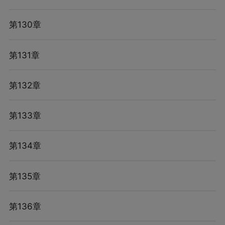
第130章
第131章
第132章
第133章
第134章
第135章
第136章