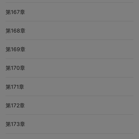
第167章
第168章
第169章
第170章
第171章
第172章
第173章