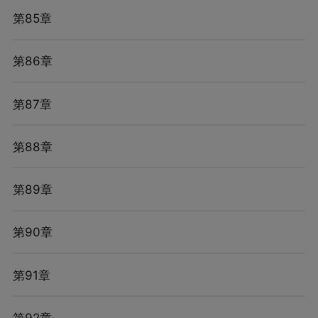
第85章
第86章
第87章
第88章
第89章
第90章
第91章
第92章