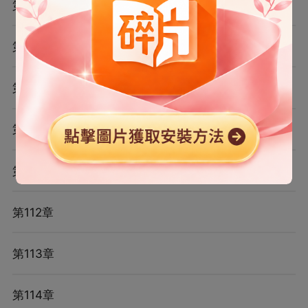
第107章
第108章
第109章
第110章
第111章
第112章
第113章
第114章