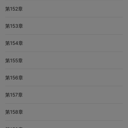
第152章
第153章
第154章
第155章
第156章
第157章
第158章