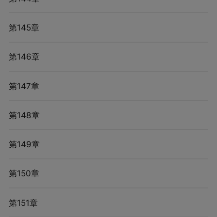
第145章
第146章
第147章
第148章
第149章
第150章
第151章