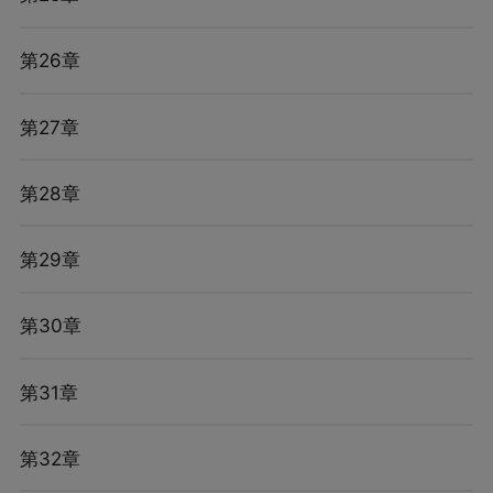
第26章
第27章
第28章
第29章
第30章
第31章
第32章