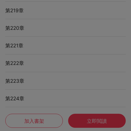
第219章
第220章
第221章
第222章
第223章
第224章
第225章
加入書架
立即閲讀