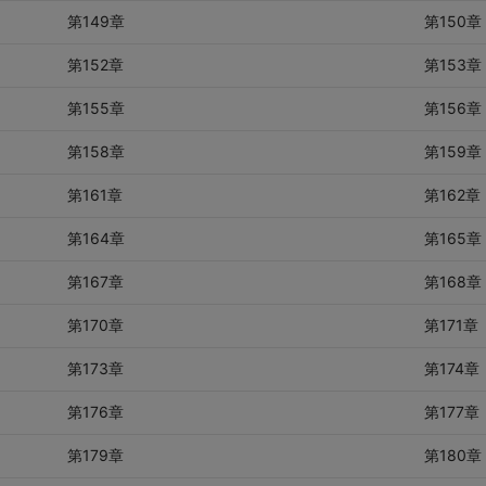
第149章
第150章
第152章
第153章
第155章
第156章
第158章
第159章
第161章
第162章
第164章
第165章
第167章
第168章
第170章
第171章
第173章
第174章
第176章
第177章
第179章
第180章