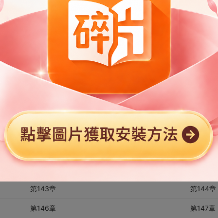
第116章
第117章
第119章
第120章
第122章
第123章
第125章
第126章
第128章
第129章
第131章
第132章
第134章
第135章
第137章
第138章
第140章
第141章
第143章
第144章
第146章
第147章