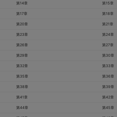
第14章
第15章
第17章
第18章
第20章
第21章
第23章
第24章
第26章
第27章
第29章
第30章
第32章
第33章
第35章
第36章
第38章
第39章
第41章
第42章
第44章
第45章