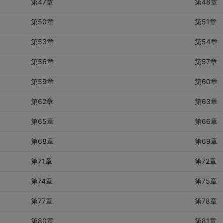
第47章
第48章
第50章
第51章
第53章
第54章
第56章
第57章
第59章
第60章
第62章
第63章
第65章
第66章
第68章
第69章
第71章
第72章
第74章
第75章
第77章
第78章
第80章
第81章