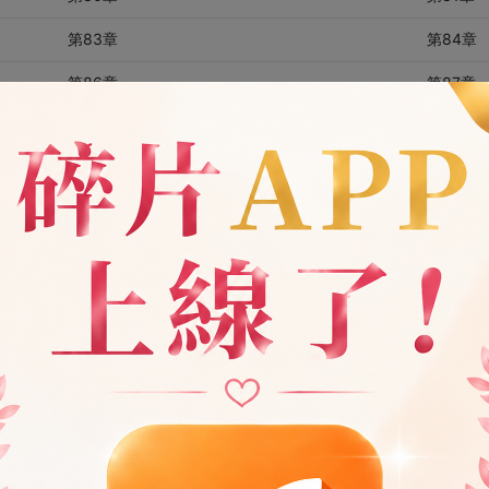
第83章
第84章
第86章
第87章
第89章
第90章
第92章
第93章
第95章
第96章
第98章
第99章
第101章
第102章
第104章
第105章
第107章
第108章
第110章
第111章
第113章
第114章