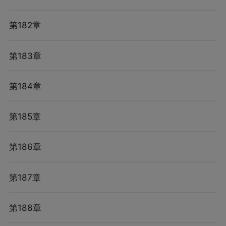
第182章
第183章
第184章
第185章
第186章
第187章
第188章