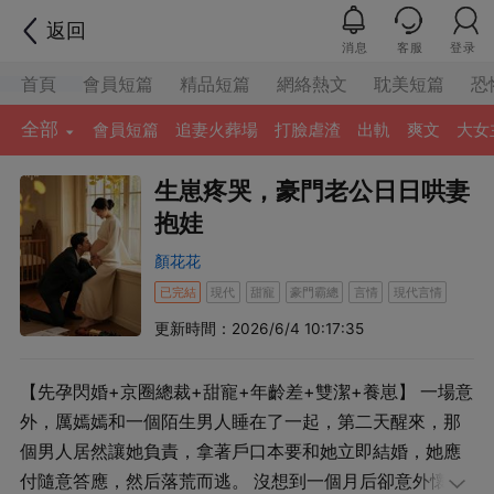
返回
消息
客服
登录
首頁
會員短篇
精品短篇
網絡熱文
耽美短篇
恐
全部
會員短篇
追妻火葬場
打臉虐渣
出軌
爽文
大女
生崽疼哭，豪門老公日日哄妻
抱娃
顏花花
已完結
現代
甜寵
豪門霸總
言情
現代言情
更新時間：2026/6/4 10:17:35
【先孕閃婚+京圈總裁+甜寵+年齡差+雙潔+養崽】 一場意
外，厲嫣嫣和一個陌生男人睡在了一起，第二天醒來，那
個男人居然讓她負責，拿著戶口本要和她立即結婚，她應
付隨意答應，然后落荒而逃。 沒想到一個月后卻意外懷孕