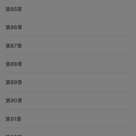
第85章
第86章
第87章
第88章
第89章
第90章
第91章