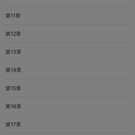
第11章
第12章
第13章
第14章
第15章
第16章
第17章