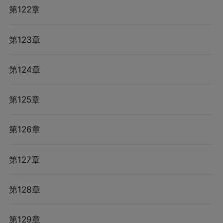
第122章
第123章
第124章
第125章
第126章
第127章
第128章
第129章