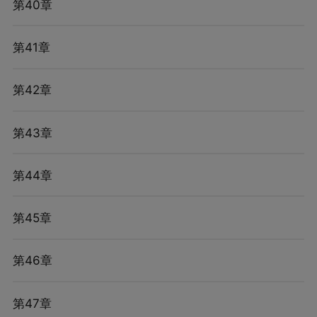
第40章
第41章
第42章
第43章
第44章
第45章
第46章
第47章