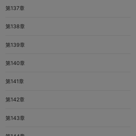
第137章
第138章
第139章
第140章
第141章
第142章
第143章