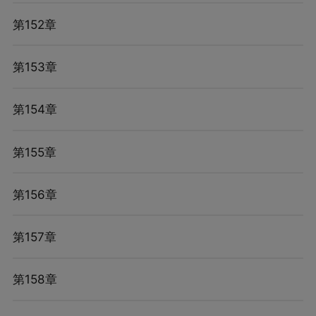
第152章
第153章
第154章
第155章
第156章
第157章
第158章