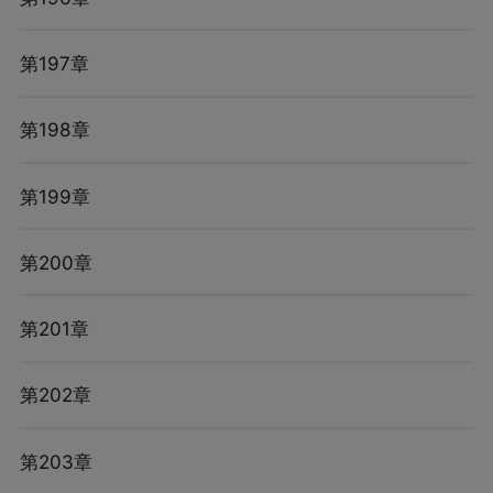
第197章
第198章
第199章
第200章
第201章
第202章
第203章