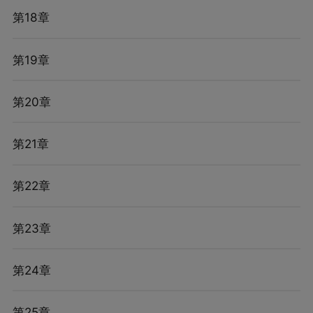
第18章
第19章
第20章
第21章
第22章
第23章
第24章
第25章