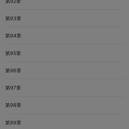
第92章
第93章
第94章
第95章
第96章
第97章
第98章
第99章