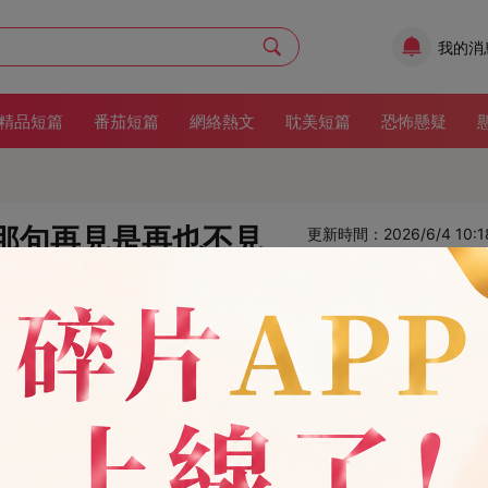
我的消
精品短篇
番茄短篇
網絡熱文
耽美短篇
恐怖懸疑
那句再見是再也不見
更新時間：2026/6/4 10:18
男二上位
現代
追妻火葬場
虐戀
言情
現代言情
29章
13
收藏：0
生世世，永失所愛」 她摘下無名指上戒指，含淚離去。 當晚「機長，鄧
孕」 「鄧素兮，馬上返航，我們復婚！」 他沖進塔臺，只見天邊火光乍起
職這麼大的事兒都沒人知道！」 他攔在剛剛說話的空姐身前，「你剛剛說
場的最后一次單航。」 單航，不返。 他終于明白，原來鄧素兮的那句再見
W0923的航線，誰來開？」 靳時宣心不在焉道：「停飛。」 「停掉09
架
立即閱讀
麼。 他有些疲憊地揉了操太陽穴：「我來開。」 三年后。 靳時宣第一次